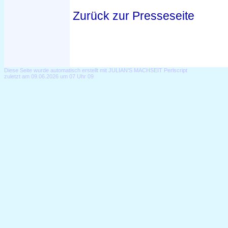
Zurück zur Presseseite
Diese Seite wurde automatisch erstellt mit JULIAN'S MACHSEIT Perlscript
zuletzt am 09.06.2026 um 07 Uhr 09