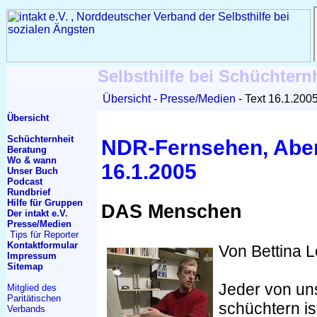
Selbsthilfe bei Schüchtern
Übersicht
Presse/Medien
Text 16.1.200
Übersicht
Schüchternheit
NDR-Fernsehen, Abe
Beratung
Wo & wann
16.1.2005
Unser Buch
Podcast
Rundbrief
Hilfe für Gruppen
DAS Menschen
Der intakt e.V.
Presse/Medien
Tips für Reporter
Kontakt
formular
Von Bettina L
Impressum
Sitemap
Jeder von un
Mitglied des
Paritätischen
schüchtern is
Verbands