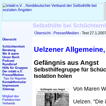
Selbsthilfe bei Schüchtern
Übersicht
Presse/Medien
Text 27.1.200
Übersicht
Schüchternheit
Uelzener Allgemeine,
Beratung
Wo & wann
Unser Buch
Podcast
Gefängnis aus Angst
Rundbrief
Hilfe für Gruppen
Selbsthilfegruppe für Schüc
Der intakt e.V.
Isolation holen
Presse/Medien
Tips für Reporter
Kontakt
formular
Impressum
Von Maren W
Sitemap
Mitglied des
Paritätischen
Uelzen. "Die 
Verbands