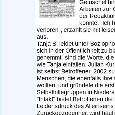
Getuschel hi
Arbeiten zur 
der Redaktion
konnte. "Ich
verloren", erzählt sie mit lei
aus.
Tanja S. leidet unter Sozioph
sich in der Öffentlichkeit zu 
gehemmt" sind die Worte, d
wie Tanja einfallen. Julian Kur
ist selbst Betroffener. 2002 
Menschen, die ebenfalls ihre 
wollten, und gründete die er
Selbsthilfegruppen in Niede
"Intakt" bietet Betroffenen di
Leidensdruck des Alleinseins
Zurückgezogenheit wird häuf