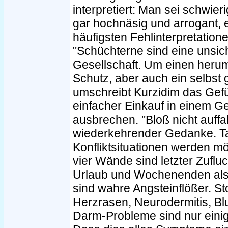
interpretiert: Man sei schwier
gar hochnäsig und arrogant, 
häufigsten Fehlinterpretation
"Schüchterne sind eine unsic
Gesellschaft. Um einen herum 
Schutz, aber auch ein selbst
umschreibt Kurzidim das Gefü
einfacher Einkauf in einem G
ausbrechen. "Bloß nicht auffal
wiederkehrender Gedanke. Tat
Konfliktsituationen werden m
vier Wände sind letzter Zuflu
Urlaub und Wochenenden als
sind wahre Angsteinflößer. St
Herzrasen, Neurodermitis, B
Darm-Probleme sind nur einig