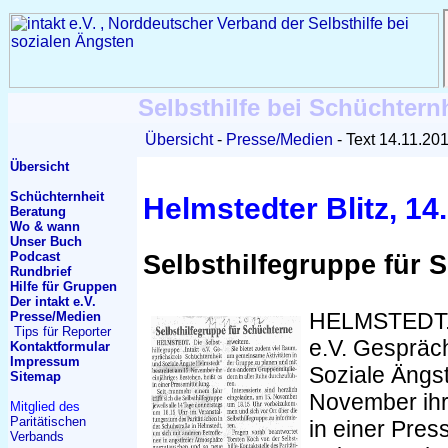
Selbsthilfe bei Schüchtern
Übersicht
Presse/Medien
Text 14.11.20
Übersicht
Schüchternheit
Helmstedter Blitz, 14
Beratung
Wo & wann
Unser Buch
Podcast
Selbsthilfegruppe für 
Rundbrief
Hilfe für Gruppen
Der intakt e.V.
HELMSTEDT. D
Presse/Medien
Tips für Reporter
e.V. Gespräc
Kontakt
formular
Impressum
Soziale Ängst
Sitemap
November ihr 
Mitglied des
Paritätischen
in einer Pres
Verbands