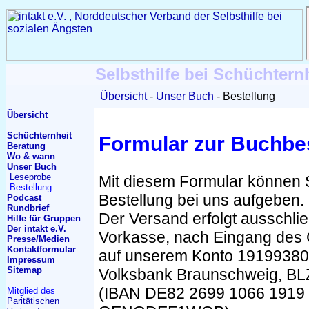
Selbsthilfe bei Schüchtern
Übersicht
Unser Buch
Bestellung
Übersicht
Schüchternheit
Formular zur Buchbe
Beratung
Wo & wann
Unser Buch
Leseprobe
Mit diesem Formular können S
Bestellung
Bestellung bei uns aufgeben.
Podcast
Rundbrief
Der Versand erfolgt ausschli
Hilfe für Gruppen
Der intakt e.V.
Vorkasse, nach Eingang des
Presse/Medien
Kontakt
formular
auf unserem Konto 19199380
Impressum
Sitemap
Volksbank Braunschweig, B
(IBAN DE82 2699 1066 1919 
Mitglied des
Paritätischen