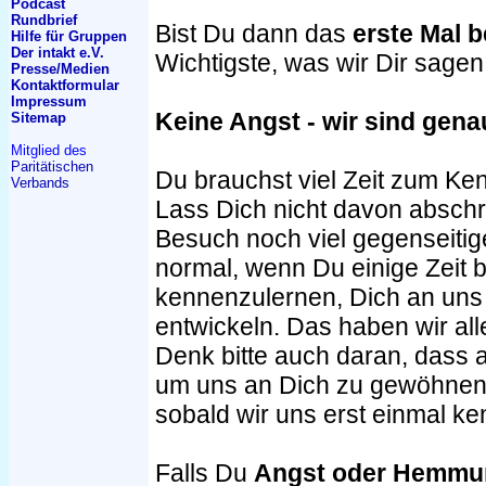
Podcast
Rundbrief
Bist Du dann das
erste Mal b
Hilfe für Gruppen
Der intakt e.V.
Wichtigste, was wir Dir sage
Presse/Medien
Kontakt
formular
Impressum
Keine Angst - wir sind gena
Sitemap
Mitglied des
Paritätischen
Du brauchst viel Zeit zum Ke
Verbands
Lass Dich nicht davon absch
Besuch noch viel gegenseitige
normal, wenn Du einige Zeit 
kennenzulernen, Dich an uns
entwickeln. Das haben wir al
Denk bitte auch daran, dass a
um uns an Dich zu gewöhnen. 
sobald wir uns erst einmal k
Falls Du
Angst oder Hemmun