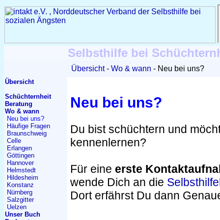
Selbsthilfe bei Schüchtern
Übersicht
Wo & wann
Neu bei uns?
Übersicht
Schüchternheit
Neu bei uns?
Beratung
Wo & wann
Neu bei uns?
Häufige Fragen
Du bist schüchtern und möch
Braunschweig
kennenlernen?
Celle
Erlangen
Göttingen
Hannover
Für eine
erste Kontaktaufn
Helmstedt
Hildesheim
wende Dich an die
Selbsthilf
Konstanz
Nürnberg
Dort erfährst Du dann Genau
Salzgitter
Uelzen
Unser Buch