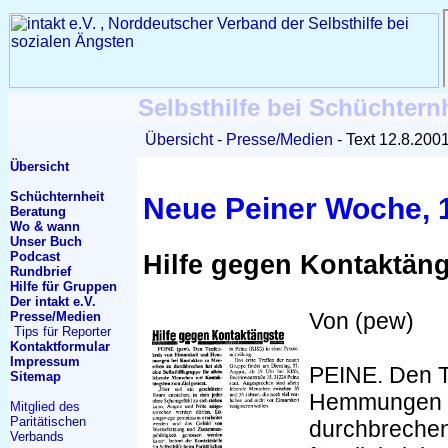
Selbsthilfe bei Schüchtern
Übersicht
Presse/Medien
Text 12.8.200
Übersicht
Schüchternheit
Neue Peiner Woche, 
Beratung
Wo & wann
Unser Buch
Podcast
Hilfe gegen Kontaktän
Rundbrief
Hilfe für Gruppen
Der intakt e.V.
Von (pew)
Presse/Medien
Tips für Reporter
Kontakt
formular
Impressum
PEINE. Den T
Sitemap
Hemmungen b
Mitglied des
Paritätischen
durchbrechen 
Verbands