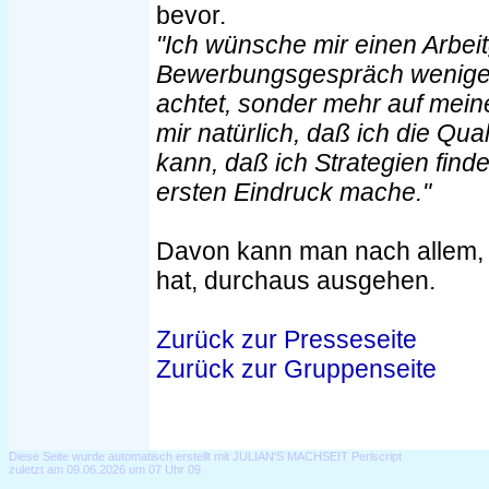
bevor.
"Ich wünsche mir einen Arbei
Bewerbungsgespräch weniger
achtet, sonder mehr auf mein
mir natürlich, daß ich die Qu
kann, daß ich Strategien find
ersten Eindruck mache."
Davon kann man nach allem, 
hat, durchaus ausgehen.
Zurück zur Presseseite
Zurück zur Gruppenseite
Diese Seite wurde automatisch erstellt mit JULIAN'S MACHSEIT Perlscript
zuletzt am 09.06.2026 um 07 Uhr 09