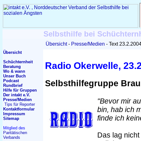
Selbsthilfe bei Schüchtern
Übersicht
Presse/Medien
Text 23.2.200
Übersicht
Schüchternheit
Radio Okerwelle, 23.
Beratung
Wo & wann
Unser Buch
Podcast
Selbsthilfegruppe Bra
Rundbrief
Hilfe für Gruppen
Der intakt e.V.
"Bevor mir au
Presse/Medien
Tips für Reporter
bin, hab ich 
Kontakt
formular
Impressum
finde ich kei
Sitemap
Mitglied des
Paritätischen
Das lag nicht
Verbands