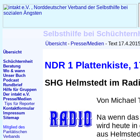
Selbsthilfe bei Schüchtern
Übersicht
Presse/Medien
Text 17.4.201
Übersicht
Schüchternheit
NDR 1 Plattenkiste, 1
Beratung
Wo & wann
Unser Buch
Podcast
SHG Helmstedt im Rad
Rundbrief
Hilfe für Gruppen
Der intakt e.V.
Von Michael 
Presse/Medien
Tips für Reporter
Kontakt
formular
Impressum
Na wenn das 
Sitemap
wird heute in
Mitglied des
Paritätischen
aus Helmstedt:
Verbands