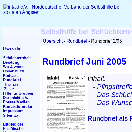
Selbsthilfe bei Schüchtern
Übersicht
Rundbrief
Rundbrief 2/05
Übersicht
Schüchternheit
Rundbrief Juni 2005
Beratung
Wo & wann
Unser Buch
Podcast
Inhalt:
Rundbrief
Themen
-
Pfingsttref
Zitate
-
Das Schüch
Hilfe für Gruppen
Der intakt e.V.
-
Das Wunsch
Presse/Medien
Kontakt
formular
Impressum
Sitemap
Rundbrief als
Mitglied des
Paritätischen