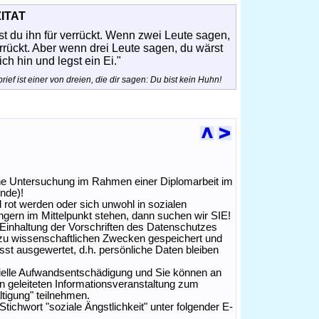
ZITAT
st du ihn für verrückt. Wenn zwei Leute sagen,
errückt. Aber wenn drei Leute sagen, du wärst
ch hin und legst ein Ei."
ef ist einer von dreien, die dir sagen: Du bist kein Huhn!
ine Untersuchung im Rahmen einer Diplomarbeit im
unde)!
rot werden oder sich unwohl in sozialen
ungern im Mittelpunkt stehen, dann suchen wir SIE!
Einhaltung der Vorschriften des Datenschutzes
zu wissenschaftlichen Zwecken gespeichert und
sst ausgewertet, d.h. persönliche Daten bleiben
ielle Aufwandsentschädigung und Sie können an
n geleiteten Informationsveranstaltung zum
tigung" teilnehmen.
Stichwort "soziale Ängstlichkeit" unter folgender E-