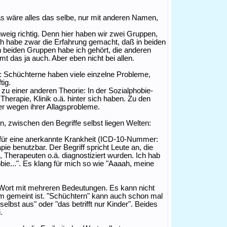
as wäre alles das selbe, nur mit anderen Namen,
weig richtig. Denn hier haben wir zwei Gruppen,
ch habe zwar die Erfahrung gemacht, daß in beiden
n beiden Gruppen habe ich gehört, die anderen
mt das ja auch. Aber eben nicht bei allen.
: Schüchterne haben viele einzelne Probleme,
tig.
 zu einer anderen Theorie: In der Sozialphobie-
Therapie, Klinik o.ä. hinter sich haben. Zu den
 wegen ihrer Allagsprobleme.
, zwischen den Begriffe selbst liegen Welten:
f für eine anerkannte Krankheit (ICD-10-Nummer:
pie benutzbar. Der Begriff spricht Leute an, die
, Therapeuten o.ä. diagnostiziert wurden. Ich hab
ie...". Es klang für mich so wie "Aaaah, meine
 Wort mit mehreren Bedeutungen. Es kann nicht
lem gemeint ist. "Schüchtern" kann auch schon mal
selbst aus" oder "das betrifft nur Kinder". Beides
.