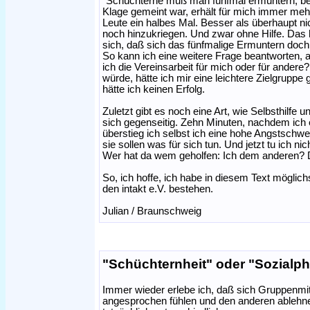
"Schüchterne muß man fünfmal ermuntern, bev
Klage gemeint war, erhält für mich immer meh
Leute ein halbes Mal. Besser als überhaupt ni
noch hinzukriegen. Und zwar ohne Hilfe. Das ha
sich, daß sich das fünfmalige Ermuntern doch lo
So kann ich eine weitere Frage beantworten, 
ich die Vereinsarbeit für mich oder für ander
würde, hätte ich mir eine leichtere Zielgrupp
hätte ich keinen Erfolg.
Zuletzt gibt es noch eine Art, wie Selbsthilf
sich gegenseitig. Zehn Minuten, nachdem ich
überstieg ich selbst ich eine hohe Angstschwe
sie sollen was für sich tun. Und jetzt tu ich ni
Wer hat da wem geholfen: Ich dem anderen? D
So, ich hoffe, ich habe in diesem Text möglich
den intakt e.V. bestehen.
Julian / Braunschweig
"Schüchternheit" oder "Sozialp
Immer wieder erlebe ich, daß sich Gruppenmi
angesprochen fühlen und den anderen ablehnen