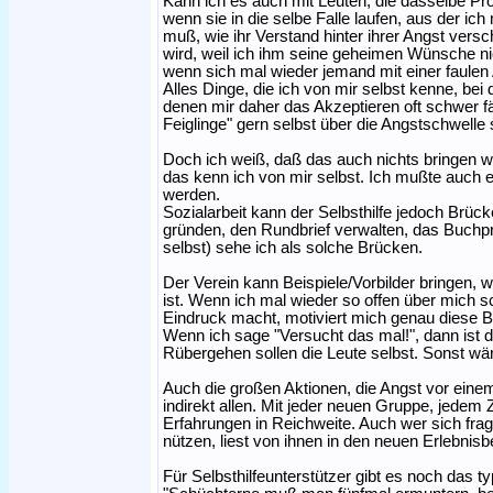
Kann ich es auch mit Leuten, die dasselbe P
wenn sie in die selbe Falle laufen, aus der 
muß, wie ihr Verstand hinter ihrer Angst ver
wird, weil ich ihm seine geheimen Wünsche n
wenn sich mal wieder jemand mit einer faulen
Alles Dinge, die ich von mir selbst kenne, be
denen mir daher das Akzeptieren oft schwer f
Feiglinge" gern selbst über die Angstschwelle
Doch ich weiß, daß das auch nichts bringen
das kenn ich von mir selbst. Ich mußte auch 
werden.
Sozialarbeit kann der Selbsthilfe jedoch Brüc
gründen, den Rundbrief verwalten, das Buchpr
selbst) sehe ich als solche Brücken.
Der Verein kann Beispiele/Vorbilder bringen,
ist. Wenn ich mal wieder so offen über mich 
Eindruck macht, motiviert mich genau diese Be
Wenn ich sage "Versucht das mal!", dann ist 
Rübergehen sollen die Leute selbst. Sonst wär 
Auch die großen Aktionen, die Angst vor ein
indirekt allen. Mit jeder neuen Gruppe, jede
Erfahrungen in Reichweite. Auch wer sich frag
nützen, liest von ihnen in den neuen Erlebnisb
Für Selbsthilfeunterstützer gibt es noch das t