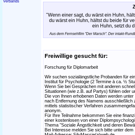
Verbands
"Wenn einer sagt, du wärst ein Huhn, hält
du wärst ein Huhn, hältst du beide für v
ein Huhn, setzt du di
Aus dem Fernsehfilm "Der Marsch". Der intakt-Rundbri
Freiwillige gesucht für:
Forschung für Diplomarbeit
Wir suchen sozialängstliche Probanden für e
Institut für Psychologie (2 Termine à ca. ½ St
Wenn Sie bei Gesprächen mit anderen schnell 
Situationen (wie z.B. auf Partys) fühlen oder 
Die von Ihnen erhobenen Daten werden unter 
nach Entfernung des Namens ausschließlich 
mittels statistischer Verfahren zusammengefa
anonym.
Für Ihre Teilnahme bekommen Sie eine finanz
einer kostenlosen von einer Diplompsychologi
Thema "Soziale Ängstlichkeit und deren Bewäl
Bei Interesse melden Sie sich bitte unter dem 
Mail-Adresse: SilvMassie(a)web.de