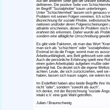
Auf der anderen Seite gibt die unklare Bedeutu
definieren. Die postive Seite von Schüchternheit
im Begriff "Sozialphobie" kaum unterbringen.
Unter "Schüchternheit" lassen sich genauso v
Problem mit seinen Folgen vereinen. Ich schr
Bezeichnung für soziale Phobie, selbstunsich
nationen und/oder deren Folgeerscheinungen z
attraktiv erscheinen, denen ihr Problem noch n
erahnen bis erkennen. Daher wurde als Probl
sondern eine alltägliche Umschreibung gewähl
Es gibt viele Faktoren, ob man das Wort "Krank
man sich als "schüchtern" oder "sozialphobisc
Erstmal ist da die Frage, womit man es assoz
Arbeitsunfähigkeit, ans Bett gefesselt sein od
Auch die persönliche Erfahrung spielt eine R
einen guten Arbeitsplatz aufgeben mußte oder
gekriegt hat. Da deutet sich die eigene Weltsi
achten: Leute, die sich zurückziehen, weil si
haben, lassen sich kaum sagen, sie wären kr
Im Endeffekt haben also beide Begriffe ihre Vo
nicht "oder", sondern "sowohl als auch".
Ich denke, mit der Bezeichnung "soziale Ängste"
intakt e.V. eine gute Wahl getroffen.
Julian / Braunschweig