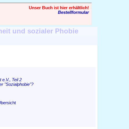
heit und sozialer Phobie
 e.V., Teil 2
er "Sozialphobie"?
Übersicht