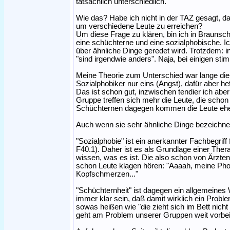
tatsächlich unterschiedlich.
Wie das? Habe ich nicht in der TAZ gesagt, d
um verschiedene Leute zu erreichen?
Um diese Frage zu klären, bin ich in Braunsch
eine schüchterne und eine sozialphobische. I
über ähnliche Dinge geredet wird. Trotzdem: i
"sind irgendwie anders". Naja, bei einigen stim
Meine Theorie zum Unterschied war lange die
Sozialphobiker nur eins (Angst), dafür aber hef
Das ist schon gut, inzwischen tendier ich aber
Gruppe treffen sich mehr die Leute, die schon 
Schüchternen dagegen kommen die Leute eher
Auch wenn sie sehr ähnliche Dinge bezeichnen
"Sozialphobie" ist ein anerkannter Fachbegrif
F40.1). Daher ist es als Grundlage einer Thera
wissen, was es ist. Die also schon von Ärzten
schon Leute klagen hören: "Aaaah, meine Phob
Kopfschmerzen..."
"Schüchternheit" ist dagegen ein allgemeines
immer klar sein, daß damit wirklich ein Prob
sowas heißen wie "die zieht sich im Bett nicht 
geht am Problem unserer Gruppen weit vorbei