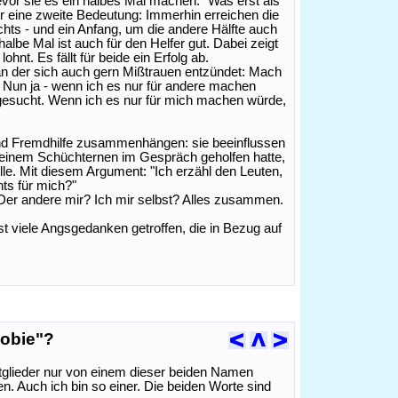
or sie es ein halbes Mal machen." Was erst als
r eine zweite Bedeutung: Immerhin erreichen die
chts - und ein Anfang, um die andere Hälfte auch
lbe Mal ist auch für den Helfer gut. Dabei zeigt
hnt. Es fällt für beide ein Erfolg ab.
an der sich auch gern Mißtrauen entzündet: Mach
e? Nun ja - wenn ich es nur für andere machen
e gesucht. Wenn ich es nur für mich machen würde,
e und Fremdhilfe zusammenhängen: sie beeinflussen
 einem Schüchternen im Gespräch geholfen hatte,
lle. Mit diesem Argument: "Ich erzähl den Leuten,
chts für mich?"
er andere mir? Ich mir selbst? Alles zusammen.
st viele Angsgedanken getroffen, die in Bezug auf
hobie"?
tglieder nur von einem dieser beiden Namen
. Auch ich bin so einer. Die beiden Worte sind