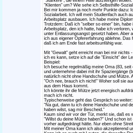
"Stärkere", die einem Hilfe aufzwingen wollen
"Klienten" um? Wie sehe ich Selbsthilfe-Sozial
Bei mir kommen ja noch mehr Punkte dazu: Ic
Sozialarbeit. Ich will mein Studienfach auc
Arbeitsplatz ausbauen. Ich habe meine Diplo
Trotzdem: Daß ich "selber so einer" bin, habe 
Arbeitsplatz, den ich hatte, habe ich verloren
unter Entlassungsangst gesetzt haben. Aber a
ich aus eigener Opfererfahrung ablehne. Das h
daß ich am Ende fast arbeitsunfähig war.
Mit "Gewalt" geht erreicht man bei mir nichts 
ich es kann, setze ich auf die "Einsicht" der L
Beispiel:
Ich besuche regelmäßig meine Oma (83, seit 4 
und unternehme dabei mit ihr Spaziergänge (be
natürlich nicht ohne Handschuhe und Mütze. A
"Och nee, brauch ich nicht!" Woher soll sie au
aus dem Haus kommt.
Ich könnte ihr die Mütze jetzt energisch aufdrä
mach ich nicht.
Typischerweise geht das Gespräch so weiter: "
"Na gut, dann tu ich deine Handschuhe und d
haben wilst, sag mir Bescheid."
Kaum sind wir vor der Tür, merkt sie, daß es wir
"Willst du deine Mütze haben?" Und schon ist 
vorher aufgedrängt hätte. Nur eben ohne Streit
Mit meiner Oma kann ich also akzeptierend u