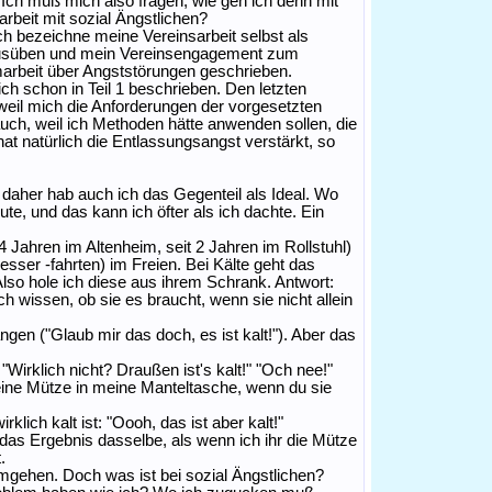
. Ich muß mich also fragen, wie geh ich denn mit
arbeit mit sozial Ängstlichen?
h bezeichne meine Vereinsarbeit selbst als
h ausüben und mein Vereinsengagement zum
marbeit über Angststörungen geschrieben.
ich schon in Teil 1 beschrieben. Den letzten
, weil mich die Anforderungen der vorgesetzten
uch, weil ich Methoden hätte anwenden sollen, die
at natürlich die Entlassungsangst verstärkt, so
- daher hab auch ich das Gegenteil als Ideal. Wo
eute, und das kann ich öfter als ich dachte. Ein
Jahren im Altenheim, seit 2 Jahren im Rollstuhl)
sser -fahrten) im Freien. Bei Kälte geht das
lso hole ich diese aus ihrem Schrank. Antwort:
ch wissen, ob sie es braucht, wenn sie nicht allein
ngen ("Glaub mir das doch, es ist kalt!"). Aber das
Wirklich nicht? Draußen ist's kalt!" "Och nee!"
eine Mütze in meine Manteltasche, wenn du sie
klich kalt ist: "Oooh, das ist aber kalt!"
das Ergebnis dasselbe, als wenn ich ihr die Mütze
.
mgehen. Doch was ist bei sozial Ängstlichen?