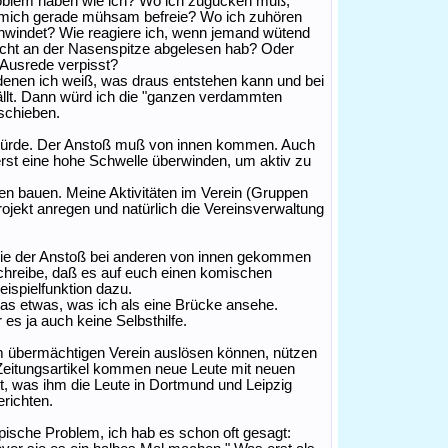
roblem haben wie ich? Wo ich zugucken muß,
ich mich gerade mühsam befreie? Wo ich zuhören
schwindet? Wie reagiere ich, wenn jemand wütend
icht an der Nasenspitze abgelesen hab? Oder
 Ausrede verpisst?
i denen ich weiß, was draus entstehen kann und bei
ällt. Dann würd ich die "ganzen verdammten
 schieben.
 würde. Der Anstoß muß von innen kommen. Auch
erst eine hohe Schwelle überwinden, um aktiv zu
ken bauen. Meine Aktivitäten im Verein (Gruppen
ojekt anregen und natürlich die Vereinsverwaltung
 wie der Anstoß bei anderen von innen gekommen
schreibe, daß es auf euch einen komischen
ispielfunktion dazu.
das etwas, was ich als eine Brücke ansehe.
es ja auch keine Selbsthilfe.
em übermächtigen Verein auslösen können, nützen
m Zeitungsartikel kommen neue Leute mit neuen
t, was ihm die Leute in Dortmund und Leipzig
erichten.
ypische Problem, ich hab es schon oft gesagt: