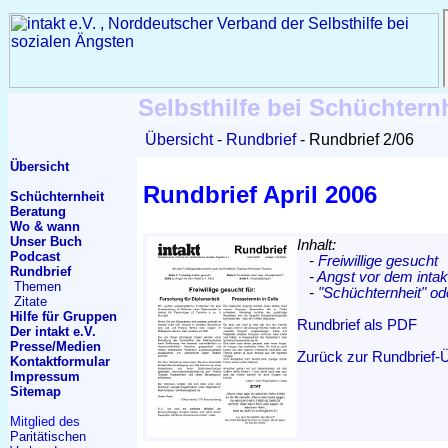
Selbsthilfe bei Schüchtern
Übersicht
Rundbrief
Rundbrief 2/06
Übersicht
Rundbrief April 2006
Schüchternheit
Beratung
Wo & wann
Unser Buch
Inhalt:
Podcast
-
Freiwillige gesucht
Rundbrief
-
Angst vor dem intakt
Themen
-
"Schüchternheit" od
Zitate
Hilfe für Gruppen
Rundbrief als PDF
Der intakt e.V.
Presse/Medien
Zurück zur Rundbrief-
Kontakt
formular
Impressum
Sitemap
Mitglied des
Paritätischen