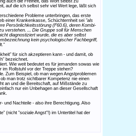
ng auch die Freiheit, das Wort selbst zu
, auf die ich selbst sehr viel Wert lege, läßt sich
erschiedene Probleme unterbringen, das erste
ieb einer Krankenkasse, Schüchternheit sei
"als
ere Persönlichkeitsstörung (F60.6), deren Kombi-
u verstehen. ... Die Gruppe soll für Menschen
icht diagnostiziert wurde, die es aber selbst
embezeichnung kein psychologischer Fachbegriff,
t."
heit" für sich akzeptieren kann - und damit, ob
h" bezeichnet.
iiert. Wie weit bedeutet es für jemanden sowas wie
er im Rollstuhl vor der Treppe stehen?
olle. Zum Beispiel, ob man wegen Angstproblemen
 ob man trotz sichtbarer Kompetenz nie einen
cht an und die Bereitschaft, auf Mißstände zu
e einfach nur ein Unbehagen an dieser Gesellschaft
ank.
r- und Nachteile - also ihre Berechtigung. Also
 (nicht "soziale Angst"!) im Untertitel hat der