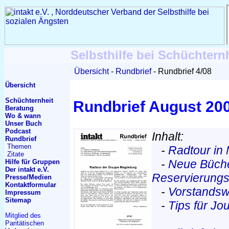
Selbsthilfe bei Schüchtern
Übersicht
Rundbrief
Rundbrief 4/08
Übersicht
Schüchternheit
Rundbrief August 20
Beratung
Wo & wann
Unser Buch
Podcast
Inhalt:
Rundbrief
Themen
-
Radtour in
Zitate
-
Neue Büche
Hilfe für Gruppen
Der intakt e.V.
Reservierung
Presse/Medien
Kontakt
formular
-
Vorstandsw
Impressum
Sitemap
-
Tips für Jo
Mitglied des
Paritätischen