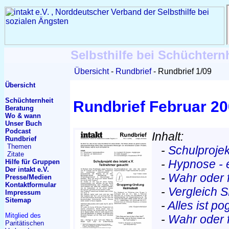
Selbsthilfe bei Schüchtern
Übersicht
Rundbrief
Rundbrief 1/09
Übersicht
Schüchternheit
Rundbrief Februar 2
Beratung
Wo & wann
Unser Buch
Podcast
Inhalt:
Rundbrief
Themen
-
Schulprojek
Zitate
-
Hypnose - 
Hilfe für Gruppen
Der intakt e.V.
-
Wahr oder 
Presse/Medien
Kontakt
formular
-
Vergleich 
Impressum
Sitemap
-
Alles ist po
Mitglied des
-
Wahr oder f
Paritätischen