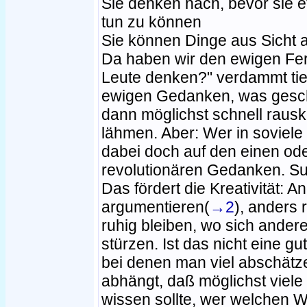
Sie denken nach, bevor sie et
tun zu können
Sie können Dinge aus Sicht 
Da haben wir den ewigen Fer
Leute denken?" verdammt tief
ewigen Gedanken, was ges
dann möglichst schnell raus
lähmen. Aber: Wer in soviele
dabei doch auf den einen od
revolutionären Gedanken. Suc
Das fördert die Kreativität: 
argumentieren(
→2
), anders 
ruhig bleiben, wo sich ander
stürzen. Ist das nicht eine g
bei denen man viel abschätz
abhängt, daß möglichst vie
wissen sollte, wer welchen W