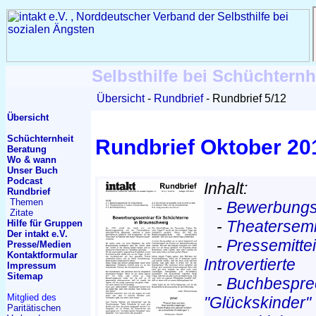
Selbsthilfe bei Schüchternh
Übersicht
Rundbrief
Rundbrief 5/12
Übersicht
Schüchternheit
Rundbrief Oktober 20
Beratung
Wo & wann
Unser Buch
Podcast
Inhalt:
Rundbrief
Themen
-
Bewerbungs
Zitate
-
Theatersemi
Hilfe für Gruppen
Der intakt e.V.
-
Pressemittei
Presse/Medien
Kontakt
formular
Introvertierte
Impressum
Sitemap
-
Buchbespre
Mitglied des
"Glückskinder"
Paritätischen