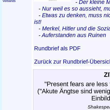
-
Der kleine M
Verbands
-
Nur weil es so aussieht, m
-
Etwas zu denken, muss nic
ist!
-
Merkel, Hitler und die Sozi
-
Auferstanden aus Ruinen
Rundbrief als PDF
Zurück zur Rundbrief-Übersic
Z
"Present fears are less 
("Akute Ängtse sind wenig
Einbil
Shakespea