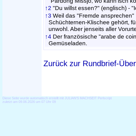
"Pardong Missjö, wo kann'isch ko
↑2
"Du willst essen?" (englisch) - "
↑3
Weil das "Fremde ansprechen" b
Schüchternen-Klischee gehört, fü
unwohl. Aber jenseits aller Vorurt
↑4
Der französische "arabe de coin"
Gemüseladen.
Zurück zur Rundbrief-Über
Diese Seite wurde automatisch erstellt mit JULIAN'S MACHSEIT Perlscript
zuletzt am 09.06.2026 um 07 Uhr 09