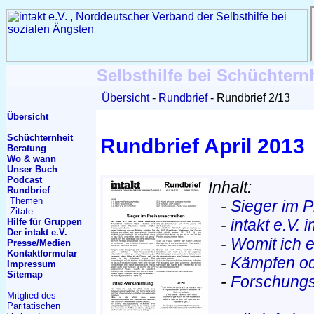
Selbsthilfe bei Schüchtern
Übersicht
Rundbrief
Rundbrief 2/13
Übersicht
Schüchternheit
Rundbrief April 2013
Beratung
Wo & wann
Unser Buch
Podcast
Inhalt:
Rundbrief
Themen
-
Sieger im 
Zitate
-
intakt e.V.
Hilfe für Gruppen
Der intakt e.V.
-
Womit ich 
Presse/Medien
Kontakt
formular
-
Kämpfen od
Impressum
Sitemap
-
Forschungsr
Mitglied des
Paritätischen