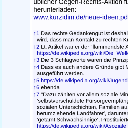
üblicher Gegen-Rechts-Aktion fü
herunterladen:
www.kurzidim.de/neue-ideen.pd
↑1
Das rechte Gedankengut ist deshalb 
wird, dass man Kontakt zu rechten Kr
↑2
Lt. Artikel war er der "flammendste 
https://de.wikipedia.org/wiki/Die_Wel
↑3
Die 3 Schlagworte waren die Prinzip
↑4
Dass es auch andere Gründe gibt Mob
ausgeführt werden.
↑5
https://de.wikipedia.org/wiki/Jugen
↑6
ebenda
↑7
"Dazu zählten vor allem soziale Mi
'selbstverschuldete Fürsorgeempfänge
sozialen Unterschichten, Familien au
herumziehende Landfahrer', darunter 
'getarnt Schwachsinnige', Prostituiert
https://de.wikipedia.org/wiki/Asoziale