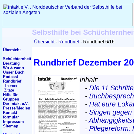
Selbsthilfe bei Schüchternhei
Übersicht
Rundbrief
Rundbrief 6/16
Übersicht
Schüchternheit
Rundbrief Dezember 2
Beratung
Wo & wann
Unser Buch
Podcast
Inhalt:
Rundbrief
Themen
-
Die 11 Schrit
Zitate
-
Buchbesprec
Hilfe für
Gruppen
-
Hat eure Lokal
Der intakt e.V.
Presse/Medien
-
Singen gegen 
Kontakt
formular
-
Abhängigkeits
Impressum
Sitemap
-
Pflegereform: 