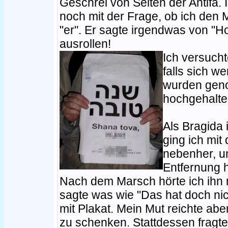
Geschrei von Seiten der Antifa.
noch mit der Frage, ob ich den 
"er". Er sagte irgendwas von "H
ausrollen!
Ich versucht
falls sich w
wurden geno
hochgehalte
Als Bragida
ging ich mit
nebenher, un
Entfernung h
Nach dem Marsch hörte ich ihn 
sagte was wie "Das hat doch nich
mit Plakat. Mein Mut reichte ab
zu schenken. Stattdessen fragt