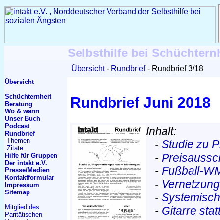
Selbsthilfe bei Schüchtern
Übersicht
Rundbrief
Rundbrief 3/18
Übersicht
Schüchternheit
Rundbrief Juni 2018
Beratung
Wo & wann
Unser Buch
Podcast
Inhalt:
Rundbrief
Themen
-
Studie zu 
Zitate
-
Preisaussc
Hilfe für Gruppen
Der intakt e.V.
-
Fußball-W
Presse/Medien
Kontakt
formular
-
Vernetzung
Impressum
Sitemap
-
Systemisch
Mitglied des
-
Gitarre sta
Paritätischen