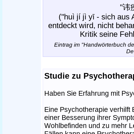
"讳
("huì jí jì yī - sich au
entdeckt wird, nicht beha
Kritik seine Feh
Eintrag im "Handwörterbuch d
De
Studie zu Psychothera
Haben Sie Erfahrung mit Psy
Eine Psychotherapie verhilft 
einer Besserung ihrer Sympt
Wohlbefinden und zu mehr Le
Fällen kann eine Psychother