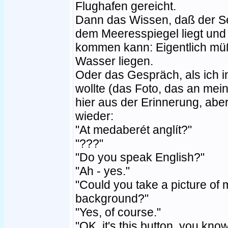
Flughafen gereicht.
Dann das Wissen, daß der S
dem Meeresspiegel liegt un
kommen kann: Eigentlich müßte
Wasser liegen.
Oder das Gespräch, als ich i
wollte (das Foto, das an mei
hier aus der Erinnerung, abe
wieder:
"At medaberét anglít?"
"???"
"Do you speak English?"
"Ah - yes."
"Could you take a picture of me
background?"
"Yes, of course."
"OK, it's this button, you know