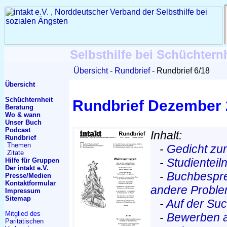
Selbsthilfe bei Schüchtern
Übersicht
Rundbrief
Rundbrief 6/18
Übersicht
Schüchternheit
Rundbrief Dezember
Beratung
Wo & wann
Unser Buch
Podcast
Inhalt:
Rundbrief
Themen
-
Gedicht zu
Zitate
-
Studientei
Hilfe für Gruppen
Der intakt e.V.
-
Buchbespre
Presse/Medien
Kontakt
formular
andere Probl
Impressum
Sitemap
-
Auf der Su
Mitglied des
-
Bewerben a
Paritätischen