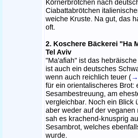
Körnerbrötchen nach deutsc
Ciabattabrötchen italienische
weiche Kruste. Na gut, das h
oft.
2. Koschere Bäckerei "Ha M
Tel Aviv
"Ma'afiah" ist das hebräische
ist auch ein deutsches Schw
wenn auch reichlich teuer (
→
für ein orientalischeres Brot:
Sesambestreuung, am eheste
vergleichbar. Noch ein Blick 
aber weder auf der veganen n
sah es krachend-knusprig aus
Sesambrot, welches ebenfalls
wurde.