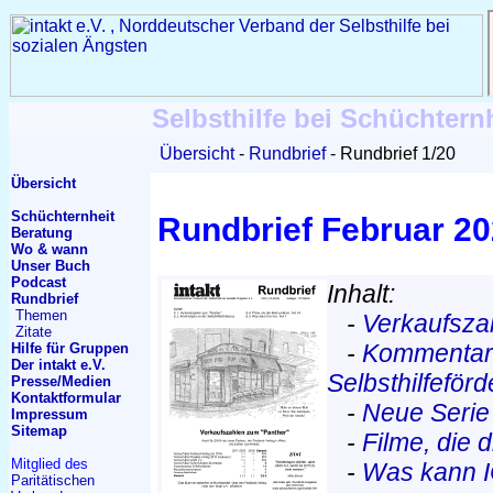
Selbsthilfe bei Schüchtern
Übersicht
Rundbrief
Rundbrief 1/20
Übersicht
Schüchternheit
Rundbrief Februar 2
Beratung
Wo & wann
Unser Buch
Podcast
Inhalt:
Rundbrief
Themen
-
Verkaufsza
Zitate
-
Kommentar:
Hilfe für Gruppen
Der intakt e.V.
Selbsthilfeför
Presse/Medien
Kontakt
formular
-
Neue Serie
Impressum
Sitemap
-
Filme, die d
Mitglied des
-
Was kann I
Paritätischen