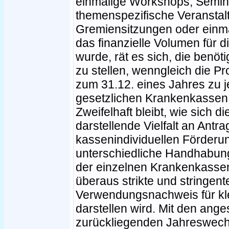
einmalige Workshops, Seminar
themenspezifische Veransta
Gremiensitzungen oder einm
das finanzielle Volumen für d
wurde, rät es sich, die benöti
zu stellen, wenngleich die Pr
zum 31.12. eines Jahres zu j
gesetzlichen Krankenkassen 
Zweifelhaft bleibt, wie sich di
darstellende Vielfalt an Antr
kassenindividuellen Förderung
unterschiedliche Handhabun
der einzelnen Krankenkassen 
überaus strikte und stringent
Verwendungsnachweis für kl
darstellen wird. Mit den a
zurückliegenden Jahreswechse