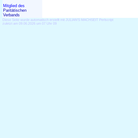
Mitglied des
Paritätischen
Verbands
Diese Seite wurde automatisch erstellt mit JULIAN'S MACHSEIT Perlscript
zuletzt am 09.06.2026 um 07 Uhr 09