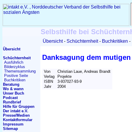
Selbsthilfe bei Schüchtern
Übersicht
Schüchternheit
Buchkritiken
Übersicht
Danksagung dem mutigen 
Schüchternheit
Ausführlich
Bilderzyklus
Themen
sammlung
Von
Christian Laue, Andreas Brandt
Positive Seite
Verlag
Projekte
Buchkritiken
ISBN
3-937027-93-9
Beratung
Jahr
2004
Wo & wann
Unser Buch
Podcast
Rundbrief
Hilfe für Gruppen
Der intakt e.V.
Presse/Medien
Kontakt
formular
Impressum
Sitemap