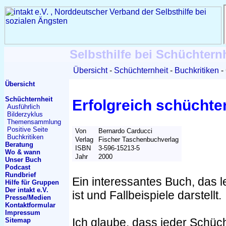
Selbsthilfe bei Schüchtern
Übersicht
Schüchternheit
Buchkritiken
Übersicht
Schüchternheit
Erfolgreich schüchte
Ausführlich
Bilderzyklus
Themen
sammlung
Positive Seite
Von
Bernardo Carducci
Buchkritiken
Verlag
Fischer Taschenbuchverlag
Beratung
ISBN
3-596-15213-5
Wo & wann
Jahr
2000
Unser Buch
Podcast
Rundbrief
Ein interessantes Buch, das l
Hilfe für Gruppen
Der intakt e.V.
ist und Fallbeispiele darstellt.
Presse/Medien
Kontakt
formular
Impressum
Ich glaube, dass jeder Schüc
Sitemap