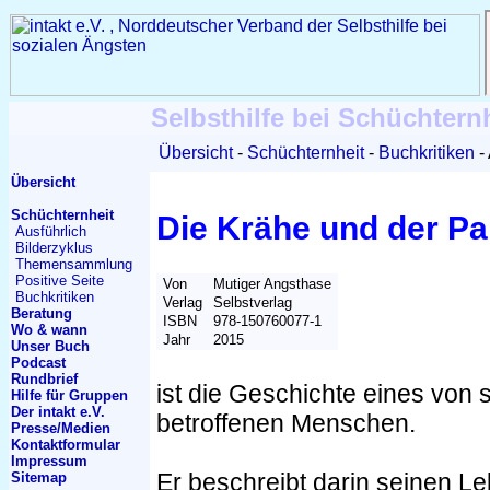
Selbsthilfe bei Schüchtern
Übersicht
Schüchternheit
Buchkritiken
Übersicht
Schüchternheit
Die Krähe und der Pa
Ausführlich
Bilderzyklus
Themen
sammlung
Positive Seite
Von
Mutiger Angsthase
Buchkritiken
Verlag
Selbstverlag
Beratung
ISBN
978-150760077-1
Wo & wann
Jahr
2015
Unser Buch
Podcast
Rundbrief
ist die Geschichte eines von 
Hilfe für Gruppen
Der intakt e.V.
betroffenen Menschen.
Presse/Medien
Kontakt
formular
Impressum
Er beschreibt darin seinen L
Sitemap