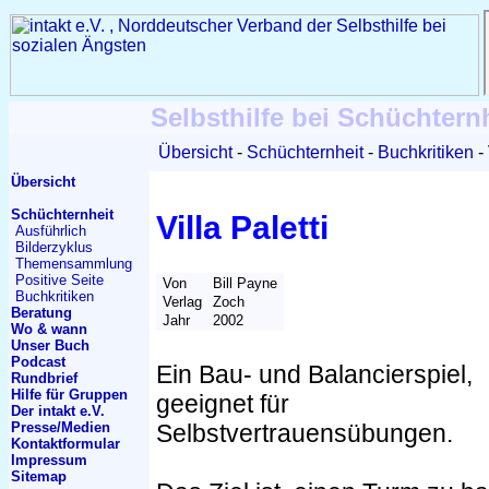
Selbsthilfe bei Schüchtern
Übersicht
Schüchternheit
Buchkritiken
Übersicht
Schüchternheit
Villa Paletti
Ausführlich
Bilderzyklus
Themen
sammlung
Positive Seite
Von
Bill Payne
Buchkritiken
Verlag
Zoch
Beratung
Jahr
2002
Wo & wann
Unser Buch
Podcast
Ein Bau- und Balancierspiel,
Rundbrief
Hilfe für Gruppen
geeignet für
Der intakt e.V.
Presse/Medien
Selbstvertrauensübungen.
Kontakt
formular
Impressum
Sitemap