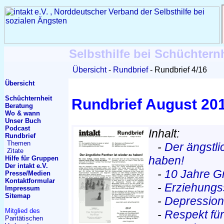
Selbsthilfe bei Schüchtern
Übersicht
Rundbrief
Rundbrief 4/16
Übersicht
Schüchternheit
Rundbrief August 20
Beratung
Wo & wann
Unser Buch
Podcast
Inhalt:
Rundbrief
Themen
-
Der ängstli
Zitate
haben!
Hilfe für Gruppen
Der intakt e.V.
-
10 Jahre 
Presse/Medien
Kontakt
formular
-
Erziehungs
Impressum
Sitemap
-
Depressio
Mitglied des
-
Respekt für
Paritätischen