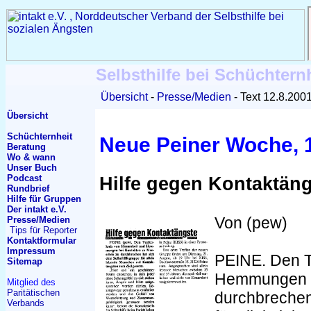
Selbsthilfe bei Schüchtern
Übersicht
Presse/Medien
Text 12.8.200
Übersicht
Schüchternheit
Neue Peiner Woche, 
Beratung
Wo & wann
Unser Buch
Podcast
Hilfe gegen Kontaktän
Rundbrief
Hilfe für Gruppen
Der intakt e.V.
Von (pew)
Presse/Medien
Tips für Reporter
Kontakt
formular
Impressum
PEINE. Den T
Sitemap
Hemmungen b
Mitglied des
Paritätischen
durchbrechen 
Verbands