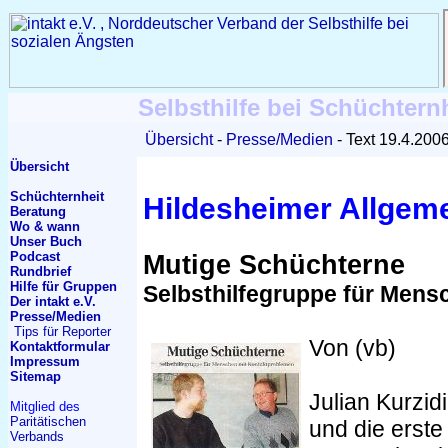
Selbsthilfe bei Schüchtern
Übersicht
Presse/Medien
Text 19.4.200
Übersicht
Schüchternheit
Hildesheimer Allgeme
Beratung
Wo & wann
Unser Buch
Podcast
Mutige Schüchterne
Rundbrief
Hilfe für Gruppen
Selbsthilfegruppe für Men
Der intakt e.V.
Presse/Medien
Tips für Reporter
Von (vb)
Kontakt
formular
Impressum
Sitemap
Julian Kurzidi
Mitglied des
Paritätischen
und die erste
Verbands