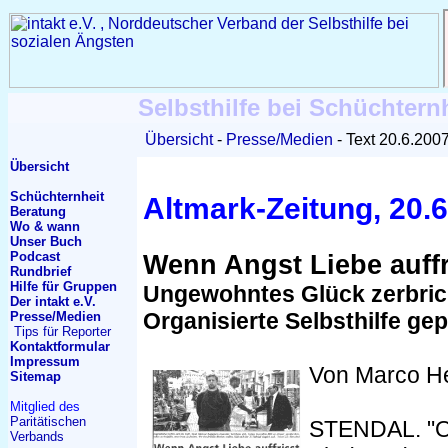
Selbsthilfe bei Schüchtern
Übersicht
Presse/Medien
Text 20.6.200
Übersicht
Schüchternheit
Altmark-Zeitung, 20.
Beratung
Wo & wann
Unser Buch
Podcast
Wenn Angst Liebe auffr
Rundbrief
Hilfe für Gruppen
Ungewohntes Glück zerbrich
Der intakt e.V.
Organisierte Selbsthilfe gep
Presse/Medien
Tips für Reporter
Kontakt
formular
Impressum
Von Marco He
Sitemap
Mitglied des
Paritätischen
STENDAL. "Oft
Verbands