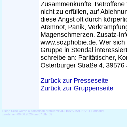
Zusammenkünfte. Betroffene 
nicht zu erfüllen, auf Ablehnu
diese Angst oft durch körperl
Atemnot, Panik, Verkrampfu
Magenschmerzen. Zusatz-Info
www.sozphobie.de. Wer sich fü
Gruppe in Stendal interessie
schreibe an: Paritätischer, Kon
Osterburger Straße 4, 39576 
Zurück zur Presseseite
Zurück zur Gruppenseite
Diese Seite wurde automatisch erstellt mit JULIAN'S MACHSEIT Perlscript
zuletzt am 09.06.2026 um 07 Uhr 09