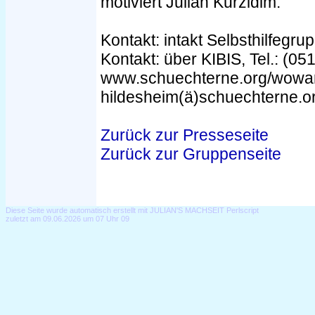
motiviert Julian Kurzidim.
Kontakt: intakt Selbsthilfegru
Kontakt: über KIBIS, Tel.: (0
www.schuechterne.org/wowa
hildesheim(ä)schuechterne.o
Zurück zur Presseseite
Zurück zur Gruppenseite
Diese Seite wurde automatisch erstellt mit JULIAN'S MACHSEIT Perlscript
zuletzt am 09.06.2026 um 07 Uhr 09