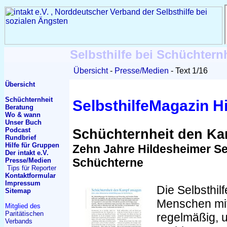
Selbsthilfe bei Schüchtern
Übersicht
Presse/Medien
Text 1/16
Übersicht
Schüchternheit
SelbsthilfeMagazin Hi
Beratung
Wo & wann
Unser Buch
Podcast
Schüchternheit den K
Rundbrief
Hilfe für Gruppen
Zehn Jahre Hildesheimer Se
Der intakt e.V.
Schüchterne
Presse/Medien
Tips für Reporter
Kontakt
formular
Impressum
Die Selbsthil
Sitemap
Menschen mit 
Mitglied des
Paritätischen
regelmäßig, 
Verbands