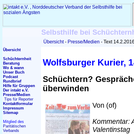
Selbsthilfe bei Schüchtern
Übersicht
Presse/Medien
Text 14.2.201
Übersicht
Schüchternheit
Wolfsburger Kurier, 1
Beratung
Wo & wann
Unser Buch
Podcast
Schüchtern? Gespräche
Rundbrief
Hilfe für Gruppen
überwinden
Der intakt e.V.
Presse/Medien
Tips für Reporter
Kontakt
formular
Von (of)
Impressum
Sitemap
Kommentar: A
Mitglied des
Paritätischen
Valentinstag
Verbands