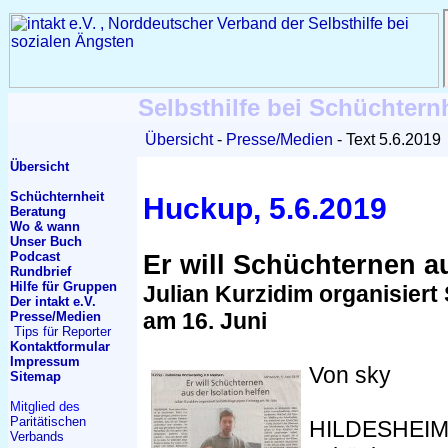
Selbsthilfe bei Schüchtern
Übersicht
Presse/Medien
Text 5.6.2019
Übersicht
Schüchternheit
Huckup, 5.6.2019
Beratung
Wo & wann
Unser Buch
Podcast
Er will Schüchternen au
Rundbrief
Hilfe für Gruppen
Julian Kurzidim organisiert 
Der intakt e.V.
am 16. Juni
Presse/Medien
Tips für Reporter
Kontakt
formular
Impressum
Von sky
Sitemap
Mitglied des
Paritätischen
HILDESHEIM. 
Verbands