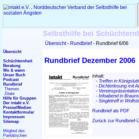
Selbsthilfe bei Schüchtern
Übersicht
Rundbrief
Rundbrief 6/06
Übersicht
Rundbrief Dezember 2006
Schüchternheit
Beratung
Wo & wann
Unser Buch
Inhalt:
Podcast
-
Treffen in Königslutt
Rundbrief
-
Dichterlesung mit 
Themen
-
Vereinspräsentatio
Zitate
-
Infoabend in Braun
Hilfe für Gruppen
-
Singletreff in Wolfs
Der intakt e.V.
Presse/Medien
Rundbrief als PDF
Kontakt
formular
Impressum
Zurück zur Rundbrief-
Sitemap
Mitglied des
Paritätischen