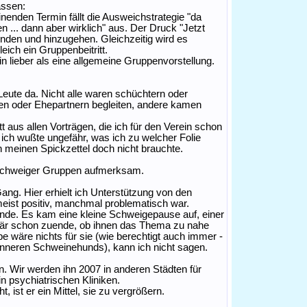
assen:
inenden Termin fällt die Ausweichstrategie "da
... dann aber wirklich" aus. Der Druck "Jetzt
winden und hinzugehen. Gleichzeitig wird es
leich ein Gruppenbeitritt.
in lieber als eine allgemeine Gruppenvorstellung.
eute da. Nicht alle waren schüchtern oder
den oder Ehepartnern begleiten, andere kamen
 aus allen Vorträgen, die ich für den Verein schon
, ich wußte ungefähr, was ich zu welcher Folie
h meinen Spickzettel doch nicht brauchte.
nschweiger Gruppen aufmerksam.
ng. Hier erhielt ich Unterstützung von den
eist positiv, manchmal problematisch war.
tunde. Es kam eine kleine Schweigepause auf, einer
s wär schon zuende, ob ihnen das Thema zu nahe
e wäre nichts für sie (wie berechtigt auch immer -
 inneren Schweinehunds), kann ich nicht sagen.
en. Wir werden ihn 2007 in anderen Städten für
n psychiatrischen Kliniken.
 ist er ein Mittel, sie zu vergrößern.