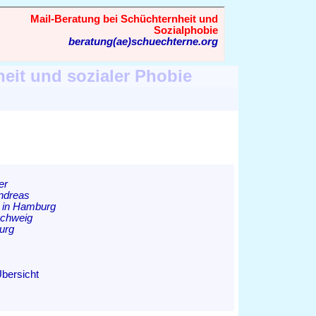
heit und sozialer Phobie
er
Andreas
n in Hamburg
schweig
burg
Übersicht