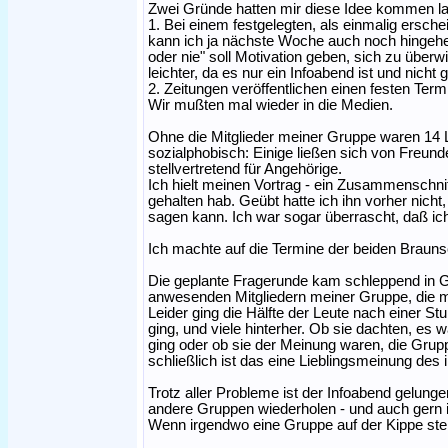
Zwei Gründe hatten mir diese Idee kommen l
1. Bei einem festgelegten, als einmalig ersche
kann ich ja nächste Woche auch noch hingehen 
oder nie" soll Motivation geben, sich zu über
leichter, da es nur ein Infoabend ist und nicht g
2. Zeitungen veröffentlichen einen festen Term
Wir mußten mal wieder in die Medien.
Ohne die Mitglieder meiner Gruppe waren 14 L
sozialphobisch: Einige ließen sich von Freun
stellvertretend für Angehörige.
Ich hielt meinen Vortrag - ein Zusammenschnitt
gehalten hab. Geübt hatte ich ihn vorher nicht
sagen kann. Ich war sogar überrascht, daß ic
Ich machte auf die Termine der beiden Brau
Die geplante Fragerunde kam schleppend in Ga
anwesenden Mitgliedern meiner Gruppe, die m
Leider ging die Hälfte der Leute nach einer S
ging, und viele hinterher. Ob sie dachten, e
ging oder ob sie der Meinung waren, die Grupp
schließlich ist das eine Lieblingsmeinung des
Trotz aller Probleme ist der Infoabend gelung
andere Gruppen wiederholen - und auch gern i
Wenn irgendwo eine Gruppe auf der Kippe steht,