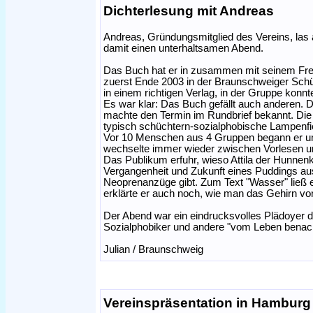
Dichterlesung mit Andreas
Andreas, Gründungsmitglied des Vereins, las 
damit einen unterhaltsamen Abend.
Das Buch hat er in zusammen mit seinem Freun
zuerst Ende 2003 in der Braunschweiger Schü
in einem richtigen Verlag, in der Gruppe kon
Es war klar: Das Buch gefällt auch anderen. 
machte den Termin im Rundbrief bekannt. Die
typisch schüchtern-sozialphobische Lampenfie
Vor 10 Menschen aus 4 Gruppen begann er um 
wechselte immer wieder zwischen Vorlesen und
Das Publikum erfuhr, wieso Attila der Hunnen
Vergangenheit und Zukunft eines Puddings a
Neoprenanzüge gibt. Zum Text "Wasser" ließ 
erklärte er auch noch, wie man das Gehirn vo
Der Abend war ein eindrucksvolles Plädoyer d
Sozialphobiker und andere "vom Leben benacht
Julian / Braunschweig
Vereinspräsentation in Hamburg