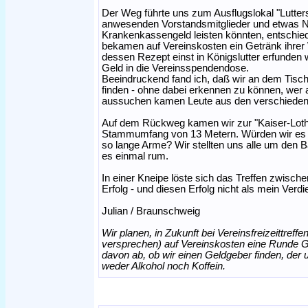
Der Weg führte uns zum Ausflugslokal "Lutter
anwesenden Vorstandsmitglieder und etwas N
Krankenkassengeld leisten könnten, entschied
bekamen auf Vereinskosten ein Getränk ihrer W
dessen Rezept einst in Königslutter erfunden 
Geld in die Vereinsspendendose.
Beeindruckend fand ich, daß wir an dem Tis
finden - ohne dabei erkennen zu können, we
aussuchen kamen Leute aus den verschieden
Auf dem Rückweg kamen wir zur "Kaiser-Lotha
Stammumfang von 13 Metern. Würden wir es s
so lange Arme? Wir stellten uns alle um den 
es einmal rum.
In einer Kneipe löste sich das Treffen zwisch
Erfolg - und diesen Erfolg nicht als mein Verdi
Julian / Braunschweig
Wir planen, in Zukunft bei Vereinsfreizeittreffe
versprechen) auf Vereinskosten eine Runde G
davon ab, ob wir einen Geldgeber finden, der 
weder Alkohol noch Koffein.