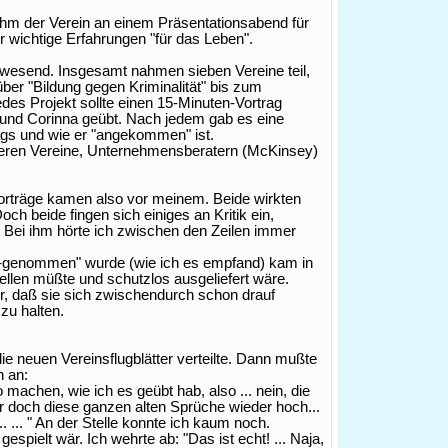
hm der Verein an einem Präsentationsabend für
r wichtige Erfahrungen "für das Leben".
nwesend. Insgesamt nahmen sieben Vereine teil,
ber "Bildung gegen Kriminalität" bis zum
edes Projekt sollte einen 15-Minuten-Vortrag
e und Corinna geübt. Nach jedem gab es eine
ags und wie er "angekommen" ist.
deren Vereine, Unternehmensberatern (McKinsey)
ei Vorträge kamen also vor meinem. Beide wirkten
och beide fingen sich einiges an Kritik ein,
rt. Bei ihm hörte ich zwischen den Zeilen immer
r-genommen" wurde (wie ich es empfand) kam in
tellen müßte und schutzlos ausgeliefert wäre.
ir, daß sie sich zwischendurch schon drauf
 zu halten.
ie neuen Vereinsflugblätter verteilte. Dann mußte
h an:
o machen, wie ich es geübt hab, also ... nein, die
mir doch diese ganzen alten Sprüche wieder hoch...
... ... " An der Stelle konnte ich kaum noch.
gespielt wär. Ich wehrte ab: "Das ist echt! ... Naja,