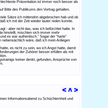
schlechteste Präsentation ist immer noch besser als
f Bitte des Publikums den Vortrag gehalten.
eviele Sätze ich mittendrin abgebrochen hab und ob
 daß ich mit der Zeit wieder lauter reden konnte.
t - aber nicht das, was ich befürchtet hatte. In
a hinstellt, mischten sich immer mehr
nd es war authentisch." Sogar der "harte"
on nebensächlich wäre, daß ich mein Anliegen
hatte, es nicht zu sein, wo ich Angst hatte, damit
forderungen der Zuhörer besser erfüllen als mit
tion.
gstrainigs keiner denkt, gefunden, Ansprüche von
en.
einen Informationsabend zu Schüchternheit und