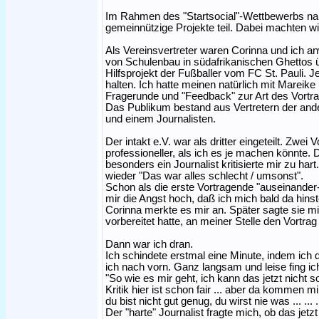
Im Rahmen des "Startsocial"-Wettbewerbs na
gemeinnützige Projekte teil. Dabei machten wi
Als Vereinsvertreter waren Corinna und ich a
von Schulenbau in südafrikanischen Ghettos ü
Hilfsprojekt der Fußballer vom FC St. Pauli. J
halten. Ich hatte meinen natürlich mit Mareik
Fragerunde und "Feedback" zur Art des Vortr
Das Publikum bestand aus Vertretern der an
und einem Journalisten.
Der intakt e.V. war als dritter eingeteilt. Zw
professioneller, als ich es je machen könnte. D
besonders ein Journalist kritisierte mir zu ha
wieder "Das war alles schlecht / umsonst".
Schon als die erste Vortragende "auseinande
mir die Angst hoch, daß ich mich bald da hins
Corinna merkte es mir an. Später sagte sie m
vorbereitet hatte, an meiner Stelle den Vortrag
Dann war ich dran.
Ich schindete erstmal eine Minute, indem ich d
ich nach vorn. Ganz langsam und leise fing ic
"So wie es mir geht, ich kann das jetzt nicht s
Kritik hier ist schon fair ... aber da kommen 
du bist nicht gut genug, du wirst nie was ... ... 
Der "harte" Journalist fragte mich, ob das jetzt 