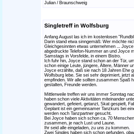
Julian / Braunschweig
Singletreff in Wolfsburg
Anfang August las ich im kostenlosen "Rundblic
Darin stand etwa sinngemäß: Wer möchte nicht
Gleichgesinnten etwas unternehmen ... Joyce m
abgedruckte Telefon-Nummer an und Joyce meld
Samstags in Vorsfelde, in einem Bistro.
Ich fuhr hin, Joyce stand schon an der Tür, u
schon einige Leute, jüngere, Ältere, Männer 
Joyce erzählte, daß sie nach 18 Jahren Ehe ge
Wolfsburg lebe. Sie sei sehr deprimiert, jetzt 
empfinden. Wir alle sollten zusammen Spaß hab
gestalten, Freunde werden.
Mittlerweile treffen wir uns immer Sonntag nach
haben schon viele Aktivitäten miteinander u
gewandert, gefeiert, getanzt, Skat gespielt, 
Geplant ist ein gemeinsamer Tanzkurs bei ei
werden noch Tanzpartner gesucht.
Bei Joyce haben sich schon ca. 70 Menschen 
zusammen, je nach Lust und Laune.
Ihr seid alle eingeladen, zu uns zu kommen.
Zwei Singles haben sich schon gefunden, obwo