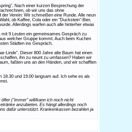
spring". Nach einer kurzen Besprechung der
achrechnen, ob wir uns das ohne
 der Verein: Wir schmeißen eine Runde. Alle neun
ahl, ob Kaffee, Cola oder ein "Duckstein"-Bier,
wurde. Allerdings warfen auch alle hinterher etwas
ch mit 9 Leuten ein gemeinsames Gespräch zu
r aus welcher Gruppe kommt. Auch beim Kuchen
sten Städten ins Gespräch.
r-Linde". Dieser 800 Jahre alte Baum hat einen
chaffen, ihn zu neunt zu umfassen? Haben wir
Baum, faßten uns an den Händen, und wir schafften
en 18.30 und 19.00 langsam auf. Ich sehe es als
enst.
n öfter ("immer" will/kann ich noch nicht
etränke anzubieten. Es hängt allerdings noch
uns dafür unterstützt. Krankenkassen bezahlen ja