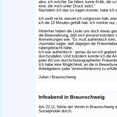
also, ich möchte Sie bitten, keine Kritik, die 
eine, die mich unter Druck setzt."
Nachdem ich das so sagen konnte, habe ich au
Ich weiß nicht, wieviel ich vergessen hab, wi
ich die 15 Minuten gefüllt hab. Ich merkte nur,
Hinterher haben die Leute uns doch etwas gesag
die Bewunderung, daß sich jemand trotzdem d
Anmerkungen wie: "Es muß authentisch sein, u
Journalist sagte, daß dagegen die Präsentati
rübergebracht hätte.
Ich war authentisch - genau da wo ich geplant 
durchzufallen. Und trotzdem konnte ich die An
jeder Art von durchchoreographierter Präsenta
Ich habe eine Möglichkeit, an die in Bewerbun
Arbeitgebern (oder Vereinsförderern) zu erfüll
Julian / Braunschweig
Infoabend in Braunschweig
Am 22.11. führte der Verein in Braunschweig 
Sozialphobie durch.