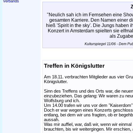
Verbands
"Neulich sah ich im Fernsehen eine Show 
gesamten Karriere. Den Namen einer die
hieß 'Spirit in the sky'. Die Jungs haben
Konzert in Amsterdam spielten sie elfmal 
als Zugabe
Kulturspiegel 11/06 - Dem Pub
Treffen in Königslutter
Am 18.11. verbrachten Mitglieder aus vier G
Königslutter.
Sinn des Treffens und des Orts war, die neue
einzubeziehen. Das gelang: Wir waren zu neun
Wolfsburg und ich.
Um 14.00 trafen wir uns vor dem "Kaiserdom". 
Doch er war wegen eines Konzerts geschlosse
entlang, bei dem wir uns fragten, ob er begehb
aussah.
Was mir auffiel, war, daß wir, wenn wir einma
brauchten, bis wir weitergingen. Mir erschien