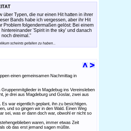
ZITAT
über Typen, die nur einen Hit hatten in ihrer
ser Bands habe ich vergessen, aber ihr Hit
 ihr Problem folgendermaßen gelöst: Bei einem
hintereinander 'Spirit in the sky' und danach
 noch dreimal."
likum scheints gefallen zu haben...
ruppen einen gemeinsamen Nachmittag in
n Gruppenmitglieder in Magdebug ins Vereinsleben
t, je drei aus Magdeburg und Goslar, zwei aus
Es war eigentlich geplant, ihn zu besichtigen.
n, und so gingen wir in den Wald. Einen Weg
ar sei, was er dann doch war, obwohl er nicht so
l stehengeblieben waren, immer etwas Zeit
, als ob das erst jemand sagen müßte.