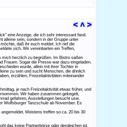
k" eine Anzeige, die ich sehr interessant fand.
 alleine sein, sondern in der Gruppe unter
öchte, daß ihr euch meldet. Ich rief die
ete sich. Wir vereinbarten ein Treffen,
m mich herzlich zu begrüßen. Im Bistro saßen
und Frauen. Sogar die Presse war dazu eingeladen.
schieden wurde, allein mit ihrer Tochter in
alleine zu sein und sucht Menschen, die ähnlich
en, erzählen, Freizeitaktivitäten miteinander
mittag, je nach Freizeitaktivität etwas früher, und
nternommen. Wir haben zusammen gekegelt,
Fahrrad gefahren, Ausstellungen besucht usw.
ner Wolfsburger Tanzschule ab November. Es
angemeldet. Meistens treffen so ca. 20 bis 30
hl das keine Partnerbörse oder dergleichen ist.