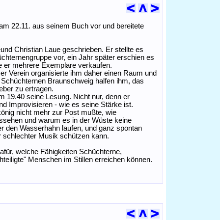
am 22.11. aus seinem Buch vor und bereitete
d Christian Laue geschrieben. Er stellte es
chternengruppe vor, ein Jahr später erschien es
nte er mehrere Exemplare verkaufen.
Der Verein organisierte ihm daher einen Raum und
 Schüchternen Braunschweig halfen ihm, das
ber zu ertragen.
19.40 seine Lesung. Nicht nur, denn er
 Improvisieren - wie es seine Stärke ist.
könig nicht mehr zur Post mußte, wie
ussehen und warum es in der Wüste keine
er den Wasserhahn laufen, und ganz spontan
r schlechter Musik schützen kann.
afür, welche Fähigkeiten Schüchterne,
eiligte" Menschen im Stillen erreichen können.