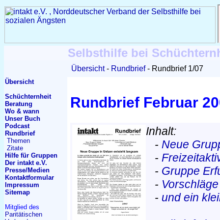
Selbsthilfe bei Schüchtern
Übersicht
Rundbrief
Rundbrief 1/07
Übersicht
Schüchternheit
Rundbrief Februar 2
Beratung
Wo & wann
Unser Buch
Podcast
Inhalt:
Rundbrief
Themen
-
Neue Grupp
Zitate
-
Freizeitakt
Hilfe für Gruppen
Der intakt e.V.
-
Gruppe Erfu
Presse/Medien
Kontakt
formular
-
Vorschläge 
Impressum
Sitemap
-
und ein kle
Mitglied des
Paritätischen