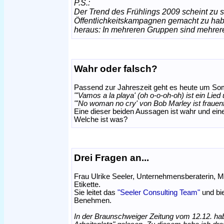
P.S.:
Der Trend des Frühlings 2009 scheint zu
Öffentlichkeitskampagnen gemacht zu habe
heraus: In mehreren Gruppen sind mehrer
Wahr oder falsch?
Passend zur Jahreszeit geht es heute um S
"'Vamos a la playa' (oh o-o-oh-oh) ist ein Lied
"'No woman no cry' von Bob Marley ist frauenf
Eine dieser beiden Aussagen ist wahr und eine
Welche ist was?
Drei Fragen an...
Frau Ulrike Seeler, Unternehmensberaterin, 
Etikette.
Sie leitet das
"Seeler Consulting Team"
und bi
Benehmen.
In der Braunschweiger Zeitung vom 12.12. ha