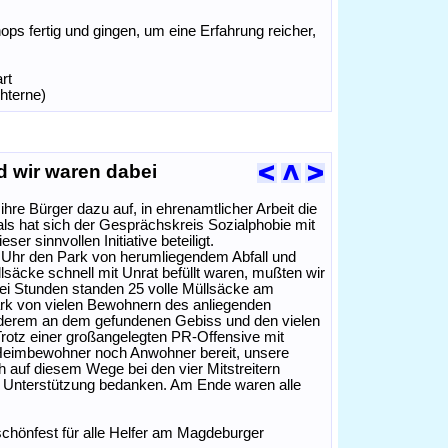
s fertig und gingen, um eine Erfahrung reicher,
rt
hterne)
d wir waren dabei
ihre Bürger dazu auf, in ehrenamtlicher Arbeit die
als hat sich der Gesprächskreis Sozialphobie mit
er sinnvollen Initiative beteiligt.
13 Uhr den Park von herumliegendem Abfall und
lsäcke schnell mit Unrat befüllt waren, mußten wir
rei Stunden standen 25 volle Müllsäcke am
ark von vielen Bewohnern des anliegenden
anderem an dem gefundenen Gebiss und den vielen
rotz einer großangelegten PR-Offensive mit
Heimbewohner noch Anwohner bereit, unsere
 auf diesem Wege bei den vier Mitstreitern
re Unterstützung bedanken. Am Ende waren alle
chönfest für alle Helfer am Magdeburger