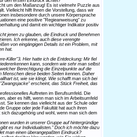
f den ersten Eindruck achtet?
icht um den Maßanzug! Es ist vielmehr Puzzle aus
t. Vielleicht hilft Ihnen die Vorstellung, dass wir
tionen insbesondere durch unsere Körpersprache
ituationen eine positive "Regieanweisung" zu
rhaltung und damit ein wichtiger Indikator positiv
nicht jenen zu glauben, die Eindruck und Benehmen
ieren. Ich erkenne, auch diese verengte
n von eingängigen Details ist ein Problem, mit
n hat.
re-Killer"3. Hier hatte ich die Entdeckung: Mir fiel
 wiedererkennen kann, sondern wie sehr man selbst
welcher Berechtigung die Einzelpunkte auf die
ten Menschen diese beiden Seiten kennen. Daher
llhart ist, wie sie klingt. Wie schafft man sich bei
 "Zwangsjacke" erscheint, das Stück Freiheit, das
professionelles Auftreten im Berufsumfeld. Die
n, aber es hilft, wenn man sich im Arbeitsumfeld
t. Sie kennen das vielleicht aus der Schule oder
ede Gruppe oder jede Fakultät hat auch ihren
 sich dazugehörig und wohl, wenn man sich dem
nen wurden in unserer Gruppe auf hintergründige
 gibt es nur Individualisten." Doch ich möchte dazu
det man einen überangepaßten Eindruck?