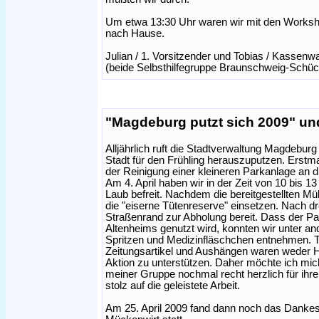
Um etwa 13:30 Uhr waren wir mit den Workshop
nach Hause.
Julian / 1. Vorsitzender und Tobias / Kassenwa
(beide Selbsthilfegruppe Braunschweig-Schüc
"Magdeburg putzt sich 2009" un
Alljährlich ruft die Stadtverwaltung Magdeburg 
Stadt für den Frühling herauszuputzen. Erstm
der Reinigung einer kleineren Parkanlage an dies
Am 4. April haben wir in der Zeit von 10 bis 
Laub befreit. Nachdem die bereitgestellten Mül
die "eiserne Tütenreserve" einsetzen. Nach d
Straßenrand zur Abholung bereit. Dass der P
Altenheims genutzt wird, konnten wir unter 
Spritzen und Medizinfläschchen entnehmen. T
Zeitungsartikel und Aushängen waren weder 
Aktion zu unterstützen. Daher möchte ich mich
meiner Gruppe nochmal recht herzlich für ih
stolz auf die geleistete Arbeit.
Am 25. April 2009 fand dann noch das Dankes