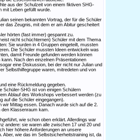
hte aus der Schulzeit von einem fiktiven SHG-
 mit Leben gefüllt wurde.
lian seinen bekannten Vortrag, der für die Schüler
er das Zeugnis, mit dem er am Abitur gescheitert
ler hörten (fast immer) gespannt zu.
(meist nicht schüchternen) Schüler mit dem Thema
ten: Sie wurden in 4 Gruppen eingeteilt, mussten
ieren. Die Schüler mussten Ideen entwickeln was
nnten, damit Freunde gefunden werden können
n kann. Nach den einzelnen Präsentationen
 sogar eine Diskussion, bei der nicht nur Julian und
erer Selbsthilfegruppe waren, mitredeten und von
 und eine Rückmeldung gegeben.
ne Schüler-SHG ist von einigen Schülern
em Ablauf des Workshops verbessert werden (zu
g auf die Schüler eingegangen).
ir Mittag essen. Danach wurde sich auf die 2.
 in den Klassenraum kam.
eführt, wie schon oben erklärt. Allerdings war
nz andere: sie waren alle zwischen 17 und 20 und
ich hier höhere Anforderungen an unsere
ber, wie das im Selbstsicherheitstraining ist, da