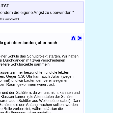
ZITAT
 sondern die eigene Angst zu überwinden."
em Glückskeks
e gut überstanden, aber noch
iner Schule das Schulprojekt starten. Wir hatten
wei Durchgängen mit zwei verschiedenen
weitere Schulprojekte sammeln.
lassenzimmer herzurichten und die letzten
men. Gegen 9:30 Uhr kam auch Julian (wegen
ommt) und wir bauten den vereinseigenen
in den Raum gekommen waren, auf.
ir und den Schülern, da wir uns nicht kannten und
Klassen kamen (die Altersstufen der Schüler
waren auch Schüler aus Wolfenbüttel dabei). Dann
Schüler, die den Anfang machen sollten, wurden
e Rolle vorbereitet, während Julian die
op die Essensmarken austeilte.