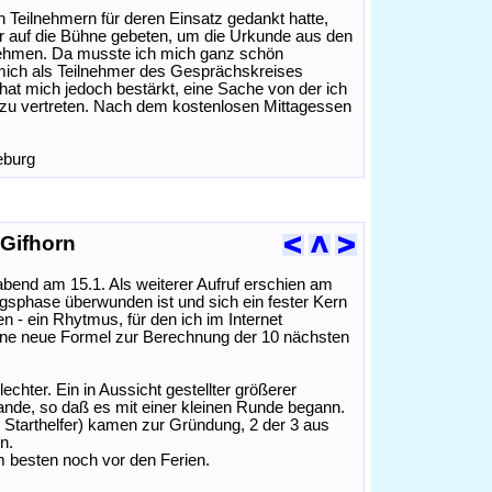
 Teilnehmern für deren Einsatz gedankt hatte,
mer auf die Bühne gebeten, um die Urkunde aus den
ehmen. Da musste ich mich ganz schön
mich als Teilnehmer des Gesprächskreises
hat mich jedoch bestärkt, eine Sache von der ich
zu vertreten. Nach dem kostenlosen Mittagessen
eburg
Gifhorn
abend am 15.1. Als weiterer Aufruf erschien am
angsphase überwunden ist und sich ein fester Kern
hen - ein Rhytmus, für den ich im Internet
ine neue Formel zur Berechnung der 10 nächsten
echter. Ein in Aussicht gestellter größerer
stande, so daß es mit einer kleinen Runde begann.
s Starthelfer) kamen zur Gründung, 2 der 3 aus
n.
m besten noch vor den Ferien.