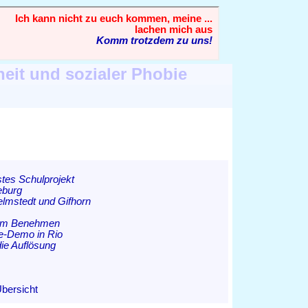
heit und sozialer Phobie
tes Schulprojekt
eburg
lmstedt und Gifhorn
tem Benehmen
e-Demo in Rio
die Auflösung
Übersicht