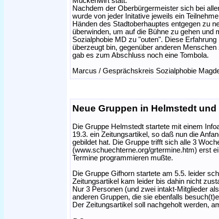
Mückenwirt statt.
Nachdem der Oberbürgermeister sich bei allen
wurde von jeder Initative jeweils ein Teilneh
Händen des Stadtoberhauptes entgegen zu n
überwinden, um auf die Bühne zu gehen und 
Sozialphobie MD zu "outen". Diese Erfahrung 
überzeugt bin, gegenüber anderen Menschen 
gab es zum Abschluss noch eine Tombola.
Marcus / Gesprächskreis Sozialphobie Magd
Neue Gruppen in Helmstedt und 
Die Gruppe Helmstedt startete mit einem Info
19.3. ein Zeitungsartikel, so daß nun die Anf
gebildet hat. Die Gruppe trifft sich alle 3 Woc
(www.schuechterne.org/grtermine.htm) erst e
Termine programmieren mußte.
Die Gruppe Gifhorn startete am 5.5. leider schl
Zeitungsartikel kam leider bis dahin nicht zu
Nur 3 Personen (und zwei intakt-Mitglieder al
anderen Gruppen, die sie ebenfalls besuch(t)e
Der Zeitungsartikel soll nachgeholt werden, a