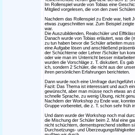
Im Rollenspiel wurde von Tobias eine Geschic
Mitglied vorgelesen, die von den zwei Schülern
Nachdem das Rollenspiel zu Ende war, hielt Ju
etwas zugeschnitten war. Zum Beispiel zeigte 
war.
Die Auszubildenden, Realschüler und Elftkläss
Danach wurde von Tobias erläutert, was die 
zu tun haben bevor die Schüler arbeiten muss
eine Aufgabe lösen und anschließend präsent
der Schüchterne oder Lehrer /Schüler tun ko
oder wie man im Unterricht besser mitarbeite
wurden die Vorschläge z. T. diskutiert. Es gab
ich, sondern 2 Schüler, die nicht aus der uns
ihren persönlichen Erfahrungen berichteten.
Dann wurde noch eine Umfrage durchgeführt
Fazit: Das Thema ist interessant und auch ei
gewünscht, aber man müsse noch etwas an d
schnelle Sprache, zu wenig Übung, nicht genu
Nachdem der Workshop zu Ende war, konnten w
Gruppe vorbereitet, die z. T. schon sehr früh
Und dann wurde der Workshop noch mal durchg
die Mischung der Schüler beim 2. Mal eine ga
nicht schüchtern, dementsprechend stellten s
Durchsetzungs- und Überzeugungsfähigkeiten. A
mußten wir durch.