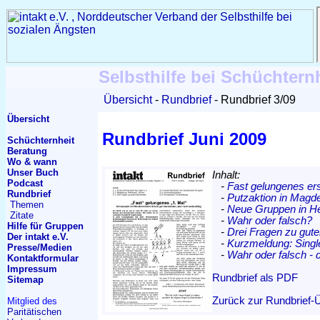
Selbsthilfe bei Schüchtern
Übersicht
Rundbrief
Rundbrief 3/09
Übersicht
Rundbrief Juni 2009
Schüchternheit
Beratung
Wo & wann
Unser Buch
Inhalt:
Podcast
-
Fast gelungenes ers
Rundbrief
-
Putzaktion in Magd
Themen
-
Neue Gruppen in He
Zitate
-
Wahr oder falsch?
Hilfe für Gruppen
-
Drei Fragen zu gu
Der intakt e.V.
-
Kurzmeldung: Singl
Presse/Medien
-
Wahr oder falsch - 
Kontakt
formular
Impressum
Rundbrief als PDF
Sitemap
Zurück zur Rundbrief-
Mitglied des
Paritätischen