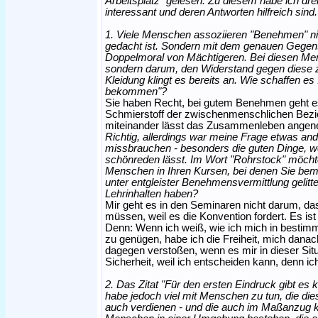
Arbeitsplatz" gelesen. Zu diesem habe ich drei
interessant und deren Antworten hilfreich sind.
1. Viele Menschen assoziieren "Benehmen" nic
gedacht ist. Sondern mit dem genauen Gegen
Doppelmoral von Mächtigeren. Bei diesen Men
sondern darum, den Widerstand gegen diese z
Kleidung klingt es bereits an. Wie schaffen 
bekommen"?
Sie haben Recht, bei gutem Benehmen geht e
Schmierstoff der zwischenmenschlichen Bezi
miteinander lässt das Zusammenleben angeneh
Richtig, allerdings war meine Frage etwas and
missbrauchen - besonders die guten Dinge, we
schönreden lässt. Im Wort "Rohrstock" möcht
Menschen in Ihren Kursen, bei denen Sie beme
unter entgleister Benehmensvermittlung gelit
Lehrinhalten haben?
Mir geht es in den Seminaren nicht darum, da
müssen, weil es die Konvention fordert. Es ist
Denn: Wenn ich weiß, wie ich mich in bestimmt
zu genügen, habe ich die Freiheit, mich danac
dagegen verstoßen, wenn es mir in dieser Situ
Sicherheit, weil ich entscheiden kann, denn i
2. Das Zitat "Für den ersten Eindruck gibt es k
habe jedoch viel mit Menschen zu tun, die di
auch verdienen - und die auch im Maßanzug 