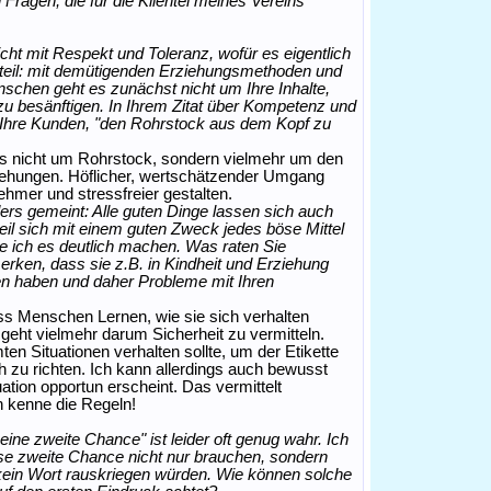
 Fragen, die für die Klientel meines Vereins
ht mit Respekt und Toleranz, wofür es eigentlich
teil: mit demütigenden Erziehungsmethoden und
schen geht es zunächst nicht um Ihre Inhalte,
u besänftigen. In Ihrem Zitat über Kompetenz und
es Ihre Kunden, "den Rohrstock aus dem Kopf zu
s nicht um Rohrstock, sondern vielmehr um den
ehungen. Höflicher, wertschätzender Umgang
mer und stressfreier gestalten.
ers gemeint: Alle guten Dinge lassen sich auch
il sich mit einem guten Zweck jedes böse Mittel
e ich es deutlich machen. Was raten Sie
rken, dass sie z.B. in Kindheit und Erziehung
ten haben und daher Probleme mit Ihren
ss Menschen Lernen, wie sie sich verhalten
 geht vielmehr darum Sicherheit zu vermitteln.
en Situationen verhalten sollte, um der Etikette
h zu richten. Ich kann allerdings auch bewusst
ation opportun erscheint. Das vermittelt
ch kenne die Regeln!
eine zweite Chance" ist leider oft genug wahr. Ich
ese zweite Chance nicht nur brauchen, sondern
kein Wort rauskriegen würden. Wie können solche