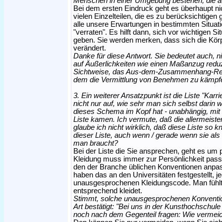
Menschen in einer Umgebung bestehen, die au
Bei dem ersten Eindruck geht es überhaupt n
vielen Einzelteilen, die es zu berücksichtigen gil
alle unsere Erwartungen in bestimmten Situa
"verraten". Es hilft dann, sich vor wichtigen S
geben. Sie werden merken, dass sich die Körpe
verändert.
Danke für diese Antwort. Sie bedeutet auch, 
auf Äußerlichkeiten wie einen Maßanzug reduz
Sichtweise, das Aus-dem-Zusammenhang-Reiße
dem die Vermittlung von Benehmen zu kämpfe
3. Ein weiterer Ansatzpunkt ist die Liste "Karrie
nicht nur auf, wie sehr man sich selbst darin
dieses Schema im Kopf hat - unabhängig, mit 
Liste kamen. Ich vermute, daß die allermeis
glaube ich nicht wirklich, daß diese Liste so kna
dieser Liste, auch wenn / gerade wenn sie als
man braucht?
Bei der Liste die Sie ansprechen, geht es um 
Kleidung muss immer zur Persönlichkeit passe
den der Branche üblichen Konventionen anpass
haben das an den Universitäten festgestellt, j
unausgesprochenen Kleidungscode. Man fühlt
entsprechend kleidet.
Stimmt, solche unausgesprochenen Konventio
Art bestätigt: "Bei uns in der Kunsthochschule
noch nach dem Gegenteil fragen: Wie vermei