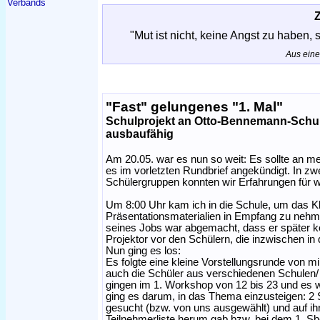
Verbands
"Mut ist nicht, keine Angst zu haben,
Aus ein
"Fast" gelungenes "1. Mal"
Schulprojekt an Otto-Bennemann-Schul
ausbaufähig
Am 20.05. war es nun so weit: Es sollte an me
es im vorletzten Rundbrief angekündigt. In z
Schülergruppen konnten wir Erfahrungen für 
Um 8:00 Uhr kam ich in die Schule, um das K
Präsentationsmaterialien in Empfang zu neh
seines Jobs war abgemacht, dass er später k
Projektor vor den Schülern, die inzwischen 
Nun ging es los:
Es folgte eine kleine Vorstellungsrunde von m
auch die Schüler aus verschiedenen Schulen/ 
gingen im 1. Workshop von 12 bis 23 und es 
ging es darum, in das Thema einzusteigen: 2 
gesucht (bzw. von uns ausgewählt) und auf ihr
Teilnehmerliste herum gab bzw. bei dem 1. Sh