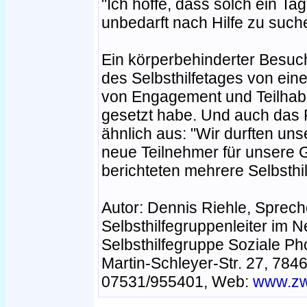
"Ich hoffe, dass solch ein Ta
unbedarft nach Hilfe zu such
Ein körperbehinderter Besuc
des Selbsthilfetages von ei
von Engagement und Teilhabe
gesetzt habe. Und auch das Re
ähnlich aus: "Wir durften uns
neue Teilnehmer für unsere 
berichteten mehrere Selbsthil
Autor: Dennis Riehle, Sprech
Selbsthilfegruppenleiter im
Selbsthilfegruppe Soziale P
Martin-Schleyer-Str. 27, 7846
07531/955401, Web:
www.zw