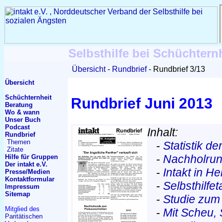
Selbsthilfe bei Schüchtern
Übersicht
Rundbrief
Rundbrief 3/13
Übersicht
Schüchternheit
Rundbrief Juni 2013
Beratung
Wo & wann
Unser Buch
Podcast
Inhalt:
Rundbrief
Themen
-
Statistik d
Zitate
-
Nachholrun
Hilfe für Gruppen
Der intakt e.V.
-
Intakt in H
Presse/Medien
Kontakt
formular
-
Selbsthilfe
Impressum
Sitemap
-
Studie zum
Mitglied des
-
Mit Scheu,
Paritätischen