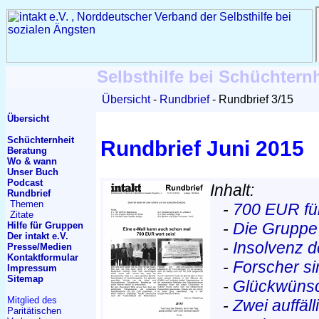
Selbsthilfe bei Schüchtern
Übersicht
Rundbrief
Rundbrief 3/15
Übersicht
Schüchternheit
Rundbrief Juni 2015
Beratung
Wo & wann
Unser Buch
Podcast
Inhalt:
Rundbrief
Themen
-
700 EUR fü
Zitate
-
Die Gruppe
Hilfe für Gruppen
Der intakt e.V.
-
Insolvenz d
Presse/Medien
Kontakt
formular
-
Forscher si
Impressum
Sitemap
-
Glückwünsc
Mitglied des
-
Zwei auffäl
Paritätischen