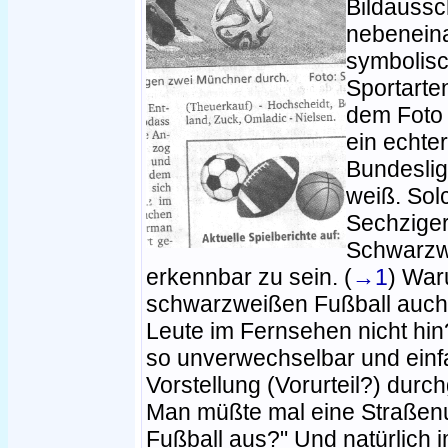
Bildaussch
nebeneina
symbolisc
Sportarte
dem Foto 
ein echte
Bundeslig
weiß. Sol
Sechziger
Schwarzw
erkennbar zu sein. (
→1
) War
schwarzweißen Fußball auch
Leute im Fernsehen nicht hin
so unverwechselbar und einfa
Vorstellung (Vorurteil?) durch
Man müßte mal eine Straßenu
Fußball aus?" Und natürlich i