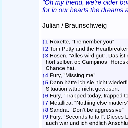
"Oh my friend, we're older but
for in our hearts the dreams a
Julian / Braunschweig
↑1
Roxette, "I remember you"
↑2
Tom Petty and the Heartbreakers,
↑3
Hosen, "Alles wird gut". Das ist n
hört selber, ob Campinos "Horosk
Chance hat.
↑4
Fury, "Missing me"
↑5
Dann hätte ich sie nicht wieder
Situation wäre nicht gewesen.
↑6
Fury, "Trapped today, trapped 
↑7
Metallica, "Nothing else matters
↑8
Sandra, "Don't be aggressive"
↑9
Fury, "Seconds to fall". Dieses Li
auch war und ich endlich Anschlu