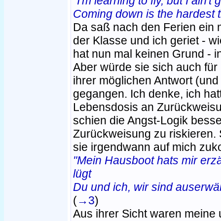
"I'm learning to fly, but I ain't
Coming down is the hardest t
Da saß nach den Ferien ein
der Klasse und ich geriet - 
hat nun mal keinen Grund - i
Aber würde sie sich auch für 
ihrer möglichen Antwort (un
gegangen. Ich denke, ich hat
Lebensdosis an Zurückweisu
schien die Angst-Logik besse
Zurückweisung zu riskieren.
sie irgendwann auf mich zu
"Mein Hausboot hats mir erzä
lügt
Du und ich, wir sind auserwä
(
→3
)
Aus ihrer Sicht waren meine 