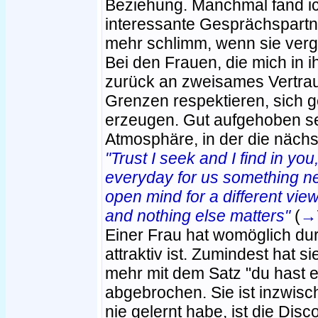
Beziehung. Manchmal fand ich
interessante Gesprächspartn
mehr schlimm, wenn sie ver
Bei den Frauen, die mich in i
zurück an zweisames Vertra
Grenzen respektieren, sich g
erzeugen. Gut aufgehoben se
Atmosphäre, in der die nächst
"Trust I seek and I find in you
everyday for us something n
open mind for a different view
and nothing else matters"
(
→
Einer Frau hat womöglich dur
attraktiv ist. Zumindest hat s
mehr mit dem Satz "du hast e
abgebrochen. Sie ist inzwis
nie gelernt habe, ist die Dis