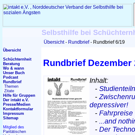
Selbsthilfe bei Schüchtern
Übersicht
Rundbrief
Rundbrief 6/19
Übersicht
Schüchternheit
Rundbrief Dezember
Beratung
Wo & wann
Unser Buch
Podcast
Inhalt:
Rundbrief
Themen
-
Studienteil
Zitate
-
Zwischenru
Hilfe für Gruppen
Der intakt e.V.
depressiver!
Presse/Medien
Kontakt
formular
-
Fahrpreise
Impressum
Sitemap
-
...and noth
Mitglied des
-
Der Techn
Paritätischen