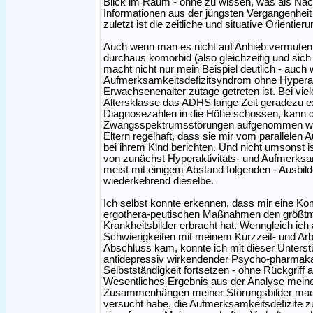
Blick im Raum - ohne zu wissen, was als Näc
Informationen aus der jüngsten Vergangenheit 
zuletzt ist die zeitliche und situative Orienti
Auch wenn man es nicht auf Anhieb vermute
durchaus komorbid (also gleichzeitig und sich
macht nicht nur mein Beispiel deutlich - auc
Aufmerksamkeitsdefizitsyndrom ohne Hyperakti
Erwachsenenalter zutage getreten ist. Bei vie
Altersklasse das ADHS lange Zeit geradezu e
Diagnosezahlen in die Höhe schossen, kann d
Zwangsspektrumsstörungen aufgenommen werd
Eltern regelhaft, dass sie mir vom parallele
bei ihrem Kind berichten. Und nicht umsonst 
von zunächst Hyperaktivitäts- und Aufmerksa
meist mit einigem Abstand folgenden - Ausb
wiederkehrend dieselbe.
Ich selbst konnte erkennen, dass mir eine Kom
ergothera-peutischen Maßnahmen den größtmö
Krankheitsbilder erbracht hat. Wenngleich ic
Schwierigkeiten mit meinem Kurzzeit- und Arb
Abschluss kam, konnte ich mit dieser Unterst
antidepressiv wirkendender Psycho-pharmaka
Selbstständigkeit fortsetzen - ohne Rückgriff
Wesentliches Ergebnis aus der Analyse mein
Zusammenhängen meiner Störungsbilder machte
versucht habe, die Aufmerksamkeitsdefizite 