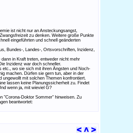
mie ist nicht nur an Ansteckungsangst,
Zwangsfreizeit zu denken. Weitere große Punkte
chnell eingeführten und schnell geänderten
s, Bundes-, Landes-, Ortsvorschriften, Inzidenz,
e dann in Kraft treten, entweder nicht mehr
ie Inzidenz war doch schneller.
 etc., wo sie sich mit ihren Ängsten und Noch-
g machen. Dürfen sie gern tun, aber in der
d ungewollt mit solchen Themen konfrontiert.
äne lassen keine Planungssicherheit zu. Findet
nd wenn ja, mit wieviel G?
on "Corona-Doktor Sommer" hinweisen. Zu
agen beantwortet: