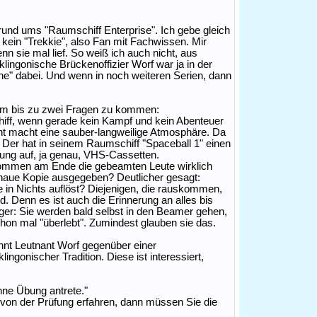
nd ums "Raumschiff Enterprise". Ich gebe gleich
n kein "Trekkie", also Fan mit Fachwissen. Mir
nn sie mal lief. So weiß ich auch nicht, aus
lingonische Brückenoffizier Worf war ja in der
e" dabei. Und wenn in noch weiteren Serien, dann
 um bis zu zwei Fragen zu kommen:
iff, wenn gerade kein Kampf und kein Abenteuer
ht macht eine sauber-langweilige Atmosphäre. Da
: Der hat in seinem Raumschiff "Spaceball 1" einen
ung auf, ja genau, VHS-Cassetten.
Kommen am Ende die gebeamten Leute wirklich
enaue Kopie ausgegeben? Deutlicher gesagt:
 in Nichts auflöst? Diejenigen, die rauskommen,
d. Denn es ist auch die Erinnerung an alles bis
er: Sie werden bald selbst in den Beamer gehen,
on mal "überlebt". Zumindest glauben sie das.
hnt Leutnant Worf gegenüber einer
ingonischer Tradition. Diese ist interessiert,
hne Übung antrete."
zt von der Prüfung erfahren, dann müssen Sie die