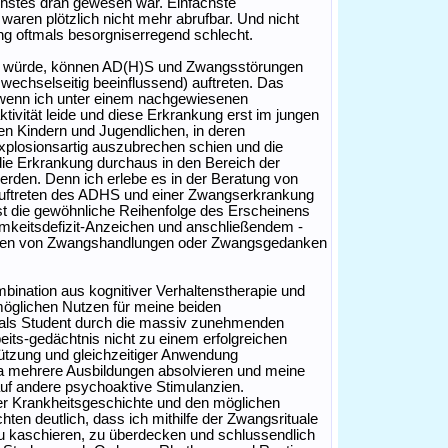
hstes dran gewesen war. Einfachste
waren plötzlich nicht mehr abrufbar. Und nicht
erung oftmals besorgniserregend schlecht.
n würde, können AD(H)S und Zwangsstörungen
 wechselseitig beeinflussend) auftreten. Das
h wenn ich unter einem nachgewiesenen
vität leide und diese Erkrankung erst im jungen
len Kindern und Jugendlichen, in deren
xplosionsartig auszubrechen schien und die
ie Erkrankung durchaus in den Bereich der
en. Denn ich erlebe es in der Beratung von
n Auftreten des ADHS und einer Zwangserkrankung
ist die gewöhnliche Reihenfolge des Erscheinens
mkeitsdefizit-Anzeichen und anschließendem -
ilden von Zwangshandlungen oder Zwangsgedanken
bination aus kognitiver Verhaltenstherapie und
glichen Nutzen für meine beiden
h als Student durch die massiv zunehmenden
eits-gedächtnis nicht zu einem erfolgreichen
ützung und gleichzeitiger Anwendung
 mehrere Ausbildungen absolvieren und meine
 auf andere psychoaktive Stimulanzien.
er Krankheitsgeschichte und den möglichen
n deutlich, dass ich mithilfe der Zwangsrituale
zu kaschieren, zu überdecken und schlussendlich