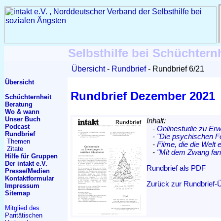
Selbsthilfe bei Schüchtern
Übersicht
Rundbrief
Rundbrief 6/21
Übersicht
Rundbrief Dezember 2021
Schüchternheit
Beratung
Wo & wann
Unser Buch
Inhalt:
Podcast
-
Onlinestudie zu Erw
Rundbrief
-
"Die psychischen F
Themen
-
Filme, die die Welt e
Zitate
-
"Mit dem Zwang fang
Hilfe für Gruppen
Der intakt e.V.
Rundbrief als PDF
Presse/Medien
Kontakt
formular
Zurück zur Rundbrief-
Impressum
Sitemap
Mitglied des
Paritätischen