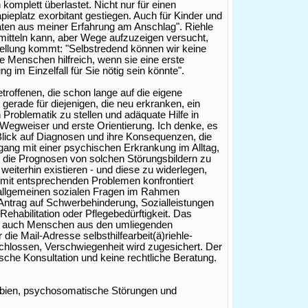
omplett überlastet. Nicht nur für einen
pieplatz exorbitant gestiegen. Auch für Kinder und
äten aus meiner Erfahrung am Anschlag". Riehle
rmitteln kann, aber Wege aufzuzeigen versucht,
tellung kommt: "Selbstredend können wir keine
le Menschen hilfreich, wenn sie eine erste
im Einzelfall für Sie nötig sein könnte".
roffenen, die schon lange auf die eigene
erade für diejenigen, die neu erkranken, ein
 Problematik zu stellen und adäquate Hilfe in
Wegweiser und erste Orientierung. Ich denke, es
Blick auf Diagnosen und ihre Konsequenzen, die
ng mit einer psychischen Erkrankung im Alltag,
e die Prognosen von solchen Störungsbildern zu
weiterhin existieren - und diese zu widerlegen,
 mit entsprechenden Problemen konfrontiert
zu allgemeinen sozialen Fragen im Rahmen
ntrag auf Schwerbehinderung, Sozialleistungen
Rehabilitation oder Pflegebedürftigkeit. Das
ht auch Menschen aus den umliegenden
ie Mail-Adresse selbsthilfearbeit(ä)riehle-
schlossen, Verschwiegenheit wird zugesichert. Der
ische Konsultation und keine rechtliche Beratung.
hobien, psychosomatische Störungen und