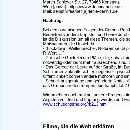
Martin-Schleyer-Str. 27, 78465 Konstanz
Web (privat): https://www.dennis-riehle.de
Mail: selbsthilfearbeit(ä)riehle-dennis.de
Nachtrag:
Bei den psychischen Folgen der Corona-Pande
Bedenken vor dem Impfstoff und Leere durch 
ist die Diskussion um all diese Themen, die s
Maßnahmen, die Unsichrheit:
- "Lockdown, Wellenbrecher, Notbremse, G plu
R-Wert, ..."
- Politische Gockelei um Pläne, die, sobald si
notwendig oder nicht mehr ausreichend sind. D
- Das Gerede der Leute auf der Straße, im Bus
Schlimmer-Zukunftssichten gegenseitig wuschi
Öffentlichkeit können andere mithören und sin
- Schnell ausgerufene und geänderte Notfallpl
das Gruppentreffen morgen überhaupt statt? U
Wir möchten noch mal auf unsere Fragenakti
Ängsten vor Test und Impfung werden dort Fr
www.schuechterne.org/rb213.htm
Filme, die die Welt erklären