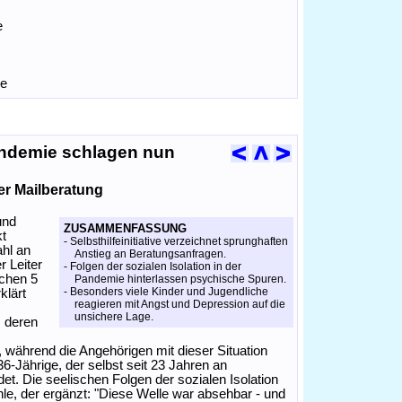
e
de
andemie schlagen nun
der Mailberatung
und
ZUSAMMENFASSUNG
kt
- Selbsthilfeinitiative verzeichnet sprunghaften
hl an
Anstieg an Beratungsanfragen.
r Leiter
- Folgen der sozialen Isolation in der
schen 5
Pandemie hinterlassen psychische Spuren.
- Besonders viele Kinder und Jugendliche
klärt
reagieren mit Angst und Depression auf die
unsichere Lage.
, deren
während die Angehörigen mit dieser Situation
6-Jährige, der selbst seit 23 Jahren an
t. Die seelischen Folgen der sozialen Isolation
le, der ergänzt: "Diese Welle war absehbar - und