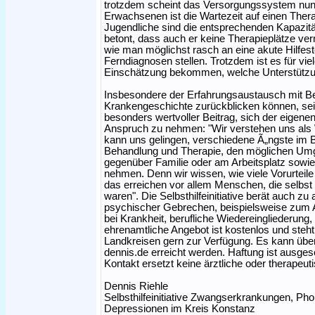
trotzdem scheint das Versorgungssystem nun k
Erwachsenen ist die Wartezeit auf einen Thera
Jugendliche sind die entsprechenden Kapazit
betont, dass auch er keine Therapieplätze ve
wie man möglichst rasch an eine akute Hilfes
Ferndiagnosen stellen. Trotzdem ist es für vie
Einschätzung bekommen, welche Unterstützung 
Insbesondere der Erfahrungsaustausch mit Bet
Krankengeschichte zurückblicken können, sei g
besonders wertvoller Beitrag, sich der eigenen
Anspruch zu nehmen: "Wir verstehen uns als 
kann uns gelingen, verschiedene Ã„ngste im 
Behandlung und Therapie, den möglichen Umga
gegenüber Familie oder am Arbeitsplatz sowi
nehmen. Denn wir wissen, wie viele Vorurteile 
das erreichen vor allem Menschen, die selbst
waren". Die Selbsthilfeinitiative berät auch 
psychischer Gebrechen, beispielsweise zum A
bei Krankheit, berufliche Wiedereingliederung, 
ehrenamtliche Angebot ist kostenlos und ste
Landkreisen gern zur Verfügung. Es kann über d
dennis.de erreicht werden. Haftung ist ausge
Kontakt ersetzt keine ärztliche oder therapeut
Dennis Riehle
Selbsthilfeinitiative Zwangserkrankungen, P
Depressionen im Kreis Konstanz