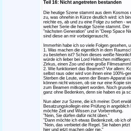
Teil 16: Nicht angetreten bestanden
Die heutige Szene stammt aus dem Kosmos ru
zu, was ohnehin in Kürze deutlich wird: ich bi
reichte es, ab und zu eine Folge zu sehen - we
welcher Serie die heutige Szene stammt. Der k
"nächsten Generation" und in "Deep Space Nin
sind diese an mir vorbeigerauscht.
Immerhin habe ich so viele Folgen gesehen,
1. Was machen die eigentlich in dem Raumsch
zu bestehen ist? Schon dieses weiße Neonlic
würde ich lieber bei Lord Helmchen mitfliegen
Zirkus, einen Zoo und eine große Filmesamml
2. Wie funktioniert das Beamen? Vor allem: 
selbst raus oder wird von ihnen eine 100%-g
Sterben die Leute, wenn der Beam-Apparat sie
können nicht wissen, ob sie nur eine Kopie sin
zum Beamen mitkopiert worden. Noch gruselig
ganz ohne Bedenken, denn sie haben es ja sch
Nun aber zur Szene, die ich meine: Dort erwä
Besatzungskollegin eine Prüfung in angeblich kl
möchte Zeit und Wissen zur Vorbereitung.
"Nein, Sie dürfen dafür nicht üben."
"Dann möchte ich etwas Bedenkzeit, ob ich o
"Nein, das verbietet die Regel. Sie haben jet
hier und jetzt machen oder nie."