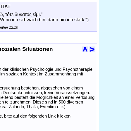
ZITAT
, τότε δυνατός εἰμι."
 Wenn ich schwach bin, dann bin ich stark.")
inther 12,10
sozialen Situationen
 der klinischen Psychologie und Psychotherapie
n im sozialen Kontext im Zusammenhang mit
tersuchung bestehen, abgesehen von einem
en Deutschkenntnissen, keine Voraussetzungen.
ießend besteht die Möglichkeit an einer Verlosung
 teilzunehmen. Diese sind in 500 diversen
ea, Zalando, Thalia, Eventim etc.).
bitte auf den folgenden Link klicken: