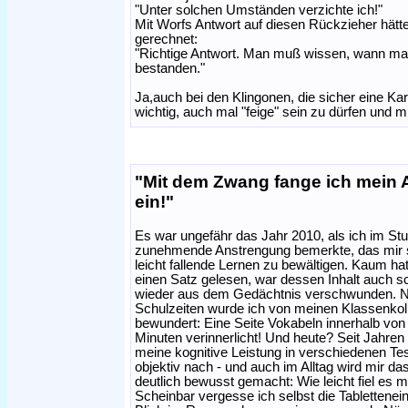
"Unter solchen Umständen verzichte ich!"
Mit Worfs Antwort auf diesen Rückzieher hätt
gerechnet:
"Richtige Antwort. Man muß wissen, wann man 
bestanden."
Ja,auch bei den Klingonen, die sicher eine Kar
wichtig, auch mal "feige" sein zu dürfen und 
"Mit dem Zwang fange ich mein 
ein!"
Es war ungefähr das Jahr 2010, als ich im St
zunehmende Anstrengung bemerkte, das mir 
leicht fallende Lernen zu bewältigen. Kaum hat
einen Satz gelesen, war dessen Inhalt auch s
wieder aus dem Gedächtnis verschwunden. 
Schulzeiten wurde ich von meinen Klassenkol
bewundert: Eine Seite Vokabeln innerhalb vo
Minuten verinnerlicht! Und heute? Seit Jahren 
meine kognitive Leistung in verschiedenen Te
objektiv nach - und auch im Alltag wird mir da
deutlich bewusst gemacht: Wie leicht fiel es
Scheinbar vergesse ich selbst die Tablettenei