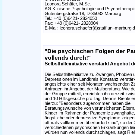
Leonora Schäfer, M.Sc.
AG Klinische Psychologie und Psychotherapi
Gutenbergstraße 18, D-35032 Marburg
Tel.: +49 (0)6421- 2824050
Fax: +49 (0)6421- 2828904
E-Mail: leonora.schaefer(ä)staff.uni-marburg.
"Die psychischen Folgen der P
vollends durch!"
Selbsthilfeinitiative verstärkt Angebot 
Die Selbsthilfeinitiative zu Zwängen, Phobien 
Depressionen im Landkreis Konstanz verstär
angesichts einer seit Monaten wachsenden Za
Anfragen ihr Angebot der Mailberatung. Wie de
der Gruppe mitteilt, erreichten ihn derzeit zwi
und 10 Hilfsgesuche pro Tag. Dennis Riehle er
hierzu: "Besonders zugenommen haben die
Beratungswünsche von verunsicherten Eltern
Kinder im Rahmen der Pandemie zwanghafte,
ängstliche oder depressive Symptome zeigen, 
oftmals vollkommen überfordert sind", so der 3
verschiedenen psychischen Erkrankungen leide
würden nun vollends durchschlagen, sagt Rieh