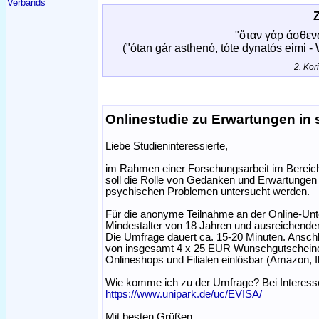
Verbands
"ὅταν γἀρ άσθενῶ
("ótan gár asthenó, tóte dynatós eimi -
2. Kor
Onlinestudie zu Erwartungen in 
Liebe Studieninteressierte,
im Rahmen einer Forschungsarbeit im Bereich
soll die Rolle von Gedanken und Erwartunge
psychischen Problemen untersucht werden.
Für die anonyme Teilnahme an der Online-Un
Mindestalter von 18 Jahren und ausreichend
Die Umfrage dauert ca. 15-20 Minuten. Anschl
von insgesamt 4 x 25 EUR Wunschgutscheinen
Onlineshops und Filialen einlösbar (Amazon, Ik
Wie komme ich zu der Umfrage? Bei Interesse, 
https://www.unipark.de/uc/EVISA/
Mit besten Grüßen