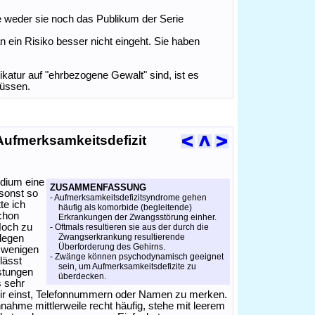
e weder sie noch das Publikum der Serie
ein Risiko besser nicht eingeht. Sie haben
ikatur auf "ehrbezogene Gewalt" sind, ist es
müssen.
Aufmerksamkeitsdefizit
udium eine
ZUSAMMENFASSUNG
sonst so
- Aufmerksamkeitsdefizitsyndrome gehen
te ich
häufig als komorbide (begleitende)
chon
Erkrankungen der Zwangsstörung einher.
Noch zu
- Oftmals resultieren sie aus der durch die
Zwangserkrankung resultierende
legen
Überforderung des Gehirns.
n wenigen
- Zwänge können psychodynamisch geeignet
lässt
sein, um Aufmerksamkeitsdefizite zu
stungen
überdecken.
s sehr
 mir einst, Telefonnummern oder Namen zu merken.
nnahme mittlerweile recht häufig, stehe mit leerem