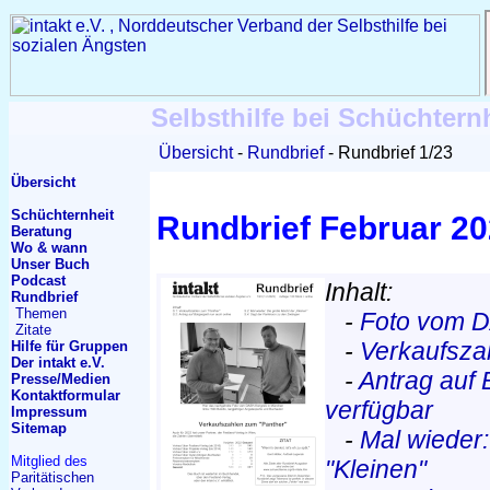
Selbsthilfe bei Schüchtern
Übersicht
Rundbrief
Rundbrief 1/23
Übersicht
Schüchternheit
Rundbrief Februar 2
Beratung
Wo & wann
Unser Buch
Podcast
Inhalt:
Rundbrief
Themen
-
Foto vom 
Zitate
-
Verkaufsza
Hilfe für Gruppen
Der intakt e.V.
-
Antrag auf 
Presse/Medien
Kontakt
formular
verfügbar
Impressum
Sitemap
-
Mal wieder
Mitglied des
"Kleinen"
Paritätischen