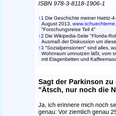
ISBN 978-3-8118-1906-1
↑1
Die Geschichte meiner Hatrtz-4
August 2013,
www.schuechterne.
"Forschungsreise Teil 4"
↑2
Die Wikipedia-Seite "Florida-Rol
Ausmaß der Diskussion um diesen
↑3
"Sozialpensionen" sind alles, was
Wohnraum umnutzen läßt, vom sti
mit Etagenbetten und Kaffeemasc
Sagt der Parkinson zu
"Ätsch, nur noch die 
Ja, ich erinnere mich noch s
genau: Vor ziemlich genau 2