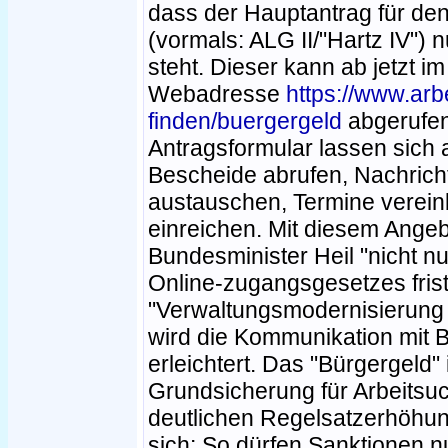
dass der Hauptantrag für de
(vormals: ALG II/"Hartz IV") 
steht. Dieser kann ab jetzt im
Webadresse
https://www.arbe
finden/buergergeld
abgerufe
Antragsformular lassen sich 
Bescheide abrufen, Nachrich
austauschen, Termine vereinb
einreichen. Mit diesem Angebo
Bundesminister Heil "nicht n
Online-zugangsgesetzes fri
"Verwaltungsmodernisierung i
wird die Kommunikation mit 
erleichtert. Das "Bürgergeld" 
Grundsicherung für Arbeitsu
deutlichen Regelsatzerhöhun
sich: So dürfen Sanktionen 