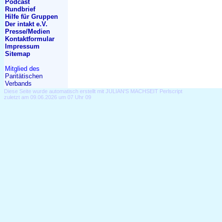
Podcast
Rundbrief
Hilfe für Gruppen
Der intakt e.V.
Presse/Medien
Kontakt
formular
Impressum
Sitemap
Mitglied des
Paritätischen
Verbands
Diese Seite wurde automatisch erstellt mit JULIAN'S MACHSEIT Perlscript
zuletzt am 09.06.2026 um 07 Uhr 09