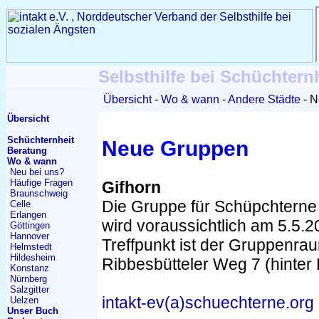
Selbsthilfe bei Schüchtern
Übersicht
Wo & wann
Andere Städte
N
Übersicht
Schüchternheit
Neue Gruppen
Beratung
Wo & wann
Neu bei uns?
Häufige Fragen
Gifhorn
Braunschweig
Die Gruppe für Schüpchterne 
Celle
Erlangen
wird voraussichtlich am 5.5.2
Göttingen
Hannover
Treffpunkt ist der Gruppenrau
Helmstedt
Hildesheim
Ribbesbütteler Weg 7 (hinter
Konstanz
Nürnberg
Salzgitter
intakt-ev(a)schuechterne.org
Uelzen
Unser Buch