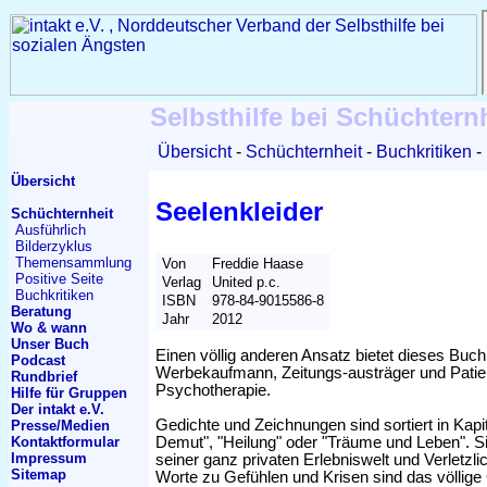
Selbsthilfe bei Schüchtern
Übersicht
Schüchternheit
Buchkritiken
Übersicht
Seelenkleider
Schüchternheit
Ausführlich
Bilderzyklus
Themen
sammlung
Von
Freddie Haase
Positive Seite
Verlag
United p.c.
Buchkritiken
ISBN
978-84-9015586-8
Beratung
Jahr
2012
Wo & wann
Unser Buch
Einen völlig anderen Ansatz bietet dieses Buch.
Podcast
Werbekaufmann, Zeitungs-austräger und Patien
Rundbrief
Psychotherapie.
Hilfe für Gruppen
Der intakt e.V.
Gedichte und Zeichnungen sind sortiert in Kapi
Presse/Medien
Kontakt
formular
Demut", "Heilung" oder "Träume und Leben". Si
Impressum
seiner ganz privaten Erlebniswelt und Verletzli
Sitemap
Worte zu Gefühlen und Krisen sind das völlige