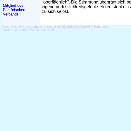
"oberflächlich". Die Stimmung überträgt sich b
Mitglied des
eigene Verletzlichkeitsgefühle. So entsteht 
Paritätischen
zu sich selbst.
Verbands
Diese Seite wurde automatisch erstellt mit JULIAN'S MACHSEIT Perlscript
zuletzt am 09.06.2026 um 07 Uhr 09