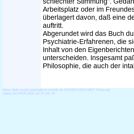
schlechter Stimmung". Geda
Arbeitsplatz oder im Freunde
überlagert davon, daß eine 
auftritt.
Abgerundet wird das Buch dur
Psychiatrie-Erfahrenen, die 
Inhalt von den Eigenberichte
unterscheiden. Insgesamt paß
Philosophie, die auch der intakt
Diese Seite wurde automatisch erstellt mit JULIAN'S MACHSEIT Perlscript
zuletzt am 09.06.2026 um 07 Uhr 09