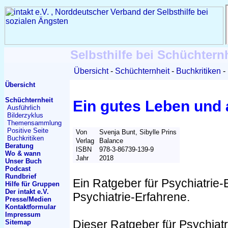
Selbsthilfe bei Schüchtern
Übersicht
Schüchternheit
Buchkritiken
Übersicht
Schüchternheit
Ein gutes Leben und
Ausführlich
Bilderzyklus
Themen
sammlung
Positive Seite
Von
Svenja Bunt, Sibylle Prins
Buchkritiken
Verlag
Balance
Beratung
ISBN
978-3-86739-139-9
Wo & wann
Jahr
2018
Unser Buch
Podcast
Rundbrief
Ein Ratgeber für Psychiatrie-
Hilfe für Gruppen
Der intakt e.V.
Psychiatrie-Erfahrene.
Presse/Medien
Kontakt
formular
Impressum
Dieser Ratgeber für Psychiat
Sitemap