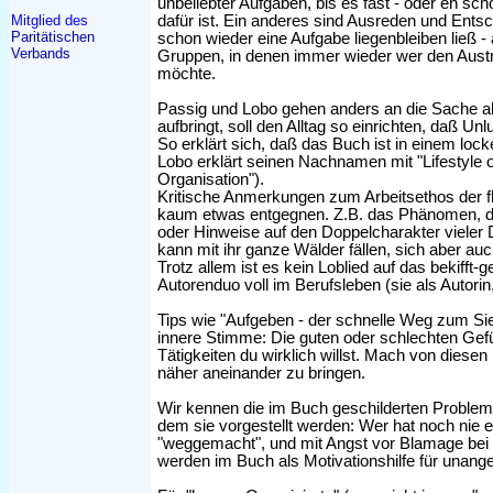
unbeliebter Aufgaben, bis es fast - oder eh sch
Mitglied des
dafür ist. Ein anderes sind Ausreden und Ents
Paritätischen
schon wieder eine Aufgabe liegenbleiben ließ - 
Verbands
Gruppen, in denen immer wieder wer den Austri
möchte.
Passig und Lobo gehen anders an die Sache als
aufbringt, soll den Alltag so einrichten, daß U
So erklärt sich, daß das Buch ist in einem locke
Lobo erklärt seinen Nachnamen mit "Lifestyle o
Organisation").
Kritische Anmerkungen zum Arbeitsethos der flei
kaum etwas entgegnen. Z.B. das Phänomen, da
oder Hinweise auf den Doppelcharakter vieler D
kann mit ihr ganze Wälder fällen, sich aber au
Trotz allem ist es kein Loblied auf das bekifft
Autorenduo voll im Berufsleben (sie als Autorin,
Tips wie "Aufgeben - der schnelle Weg zum Sie
innere Stimme: Die guten oder schlechten Gefü
Tätigkeiten du wirklich willst. Mach von diesen 
näher aneinander zu bringen.
Wir kennen die im Buch geschilderten Probleme
dem sie vorgestellt werden: Wer hat noch nie e
"weggemacht", und mit Angst vor Blamage bei
werden im Buch als Motivationshilfe für unang