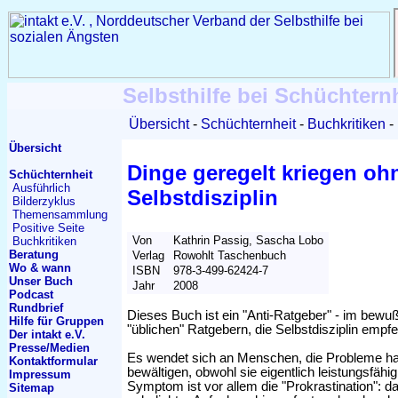
Selbsthilfe bei Schüchtern
Übersicht
Schüchternheit
Buchkritiken
Übersicht
Dinge geregelt kriegen oh
Schüchternheit
Ausführlich
Selbstdisziplin
Bilderzyklus
Themen
sammlung
Positive Seite
Von
Kathrin Passig, Sascha Lobo
Buchkritiken
Beratung
Verlag
Rowohlt Taschenbuch
Wo & wann
ISBN
978-3-499-62424-7
Unser Buch
Jahr
2008
Podcast
Rundbrief
Dieses Buch ist ein "Anti-Ratgeber" - im bew
Hilfe für Gruppen
"üblichen" Ratgebern, die Selbstdisziplin empfe
Der intakt e.V.
Presse/Medien
Es wendet sich an Menschen, die Probleme hab
Kontakt
formular
bewältigen, obwohl sie eigentlich leistungsfähig 
Impressum
Symptom ist vor allem die "Prokrastination": 
Sitemap