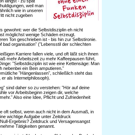
on längst - zu spät
chuldigungen, weil man
ähnlich wie in unseren
tt nicht zugeben
 gewohnt: wer die Selbstdisziplin eh nicht
nlust möglichst wenige Schäden erzeugt.
ren Ton geschrieben ist - bis hin zur Selbstironie.
f bad organisation" ("Lebensstil der schlechten
ßigen Karriere fallen viele, und oft läßt sich ihnen
ß mehr Arbeitszeit zu mehr Kaffeepausen führt,
inge: "Selbstdisziplin ist wie eine Kettensäge: Man
ch nebenbei ein Bein amputieren."
-gemütliche "Hängenlassen", schließlich steht das
 er als Internetphilosoph).
g" sind daher so zu verstehen: "Hör auf deine
hle vor Arbeitsbeginn zeigen dir, welche
mehr." Also eine Idee, Pflicht und Zufriedenheit
 oft selbst, wenn auch nicht in dem Ausmaß, in
ine wichtige Aufgabe unter Zeitdruck
 Null-Ergebnis? Zeitdruck und Versagensangst
enehme Tätigkeiten genannt.