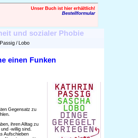
heit und sozialer Phobie
Passig / Lobo
ne einen Funken
ußten Gegensatz zu
hlen.
en, ihren Alltag zu
und -willig sind.
das Aufschieben